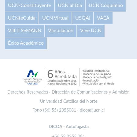
UCN-Constituyente
UCN al Día
UCN Coquimbo
UCNteCuida
UCN Virtual
USQAI
VAEA
VilLTI SeMANN
Vinculación
Vive UCN
Éxito Académico
Derechos Reservados · Dirección de Comunicaciones y Admisión
Universidad Católica del Norte
Fono (56)(55) 2355081 · dicoa@ucn.cl
DICOA - Antofagasta
+56 55 2355 081