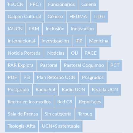
FEUCN
FPCT
Funcionarios
Galería
Galpón Cultural
Género
HEUMA
I+D+i
IAUCN
IIAM
Inclusión
Innovación
Internacional
Investigación
IPP
Medicina
Noticia Portada
Noticias
OIJ
PACE
PAR Explora
Pastoral
Pastoral Coquimbo
PCT
PDE
PEI
Plan Retorno UCN
Posgrados
Postgrado
Radio Sol
Radio UCN
Recicla UCN
Rector en los medios
Red G9
Reportajes
Sala de Prensa
Sin categoría
Tarpuq
Teología-Afta
UCN+Sustentable