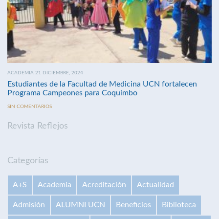
ACADEMIA 21 DICIEMBRE, 2024
Estudiantes de la Facultad de Medicina UCN fortalecen
Programa Campeones para Coquimbo
SIN COMENTARIOS
Revista Reflejos
Categorías
A+S
Academia
Acreditación
Actualidad
Admisión
ALUMNI UCN
Beneficios
Biblioteca