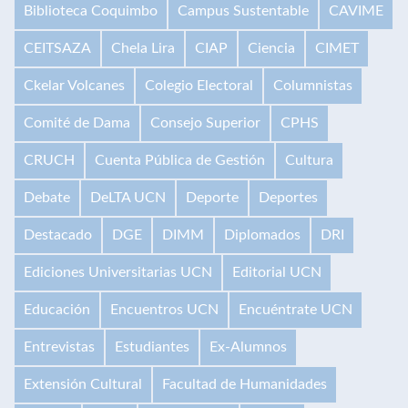
Biblioteca Coquimbo
Campus Sustentable
CAVIME
CEITSAZA
Chela Lira
CIAP
Ciencia
CIMET
Ckelar Volcanes
Colegio Electoral
Columnistas
Comité de Dama
Consejo Superior
CPHS
CRUCH
Cuenta Pública de Gestión
Cultura
Debate
DeLTA UCN
Deporte
Deportes
Destacado
DGE
DIMM
Diplomados
DRI
Ediciones Universitarias UCN
Editorial UCN
Educación
Encuentros UCN
Encuéntrate UCN
Entrevistas
Estudiantes
Ex-Alumnos
Extensión Cultural
Facultad de Humanidades