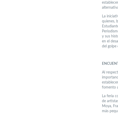
establecer
alternativa
La inicia
quienes, 
Estudiant
Periodism
y sus hist
en el des
del golpe 
ENCUEN
Al respect
importanc
establece
fomento a 
La feria 
de artista
Moya, Fra
más pequ