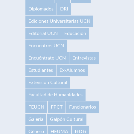
Diplomados
DRI
Ediciones Universitarias UCN
Editorial UCN
Educación
Encuentros UCN
Encuéntrate UCN
Entrevistas
Estudiantes
Ex-Alumnos
Extensión Cultural
Facultad de Humanidades
FEUCN
FPCT
Funcionarios
Galería
Galpón Cultural
Género
HEUMA
I+D+i