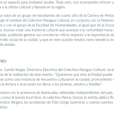
á un espacio para invitados locales. Todo esto, con el propósito ofrecer 
 a la oferta cultural y literaria en la región.
tiva nace de un grupo de estudiantes de cuarto año de la Carrera de Perio
bajo el nombre de Colectivo Paragua Cultural, en conjunto con la Federac
es y con el apoyo de la Facultad de Humanidades, al igual que de la Escue
o, buscan crear una instancia cultural que acerque a la comunidad hacia l
orias, pudiendo generar así conciencia crítica respecto a la importancia de
arrollo social de la ciudad, y que en este ocasión tendrá como temática lo
de estado.
TRO
o, Camila Vargas, Directora Ejecutiva del Colectivo Paragua Cultural, reca
ia de la realización de este evento: “Queremos que esta actividad pueda
rse como una instancia de encuentro cultural en la ciudad, promoviendo 
la lectura y acercando los libros a los jóvenes, adultos y familias”.
contará con la presencia de destacadas editoriales independientes del país
s como la banda local Yavú, el colectivo Perras Danza, la artista plática R
ncisco Vergara, las acrobacias de Fido (Jorge Guerrero) y cuenta cuentos 
eños.