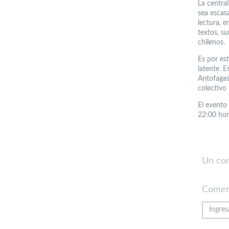
La centra
sea escas
lectura, e
textos, s
chilenos.
Es por es
latente. E
Antofagas
colectivo 
El evento
22:00 hor
Un co
Comen