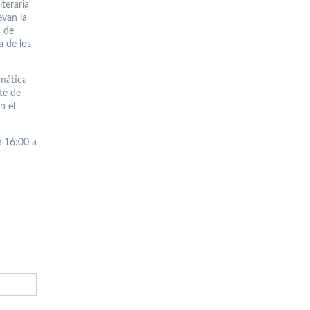
teraria
evan la
a de
a de los
emática
nte de
n el
e 16:00 a