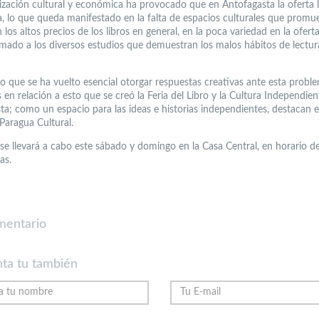
lización cultural y económica ha provocado que en Antofagasta la oferta li
a, lo que queda manifestado en la falta de espacios culturales que promu
n los altos precios de los libros en general, en la poca variedad en la ofert
umado a los diversos estudios que demuestran los malos hábitos de lectur
to que se ha vuelto esencial otorgar respuestas creativas ante esta probl
s en relación a esto que se creó la Feria del Libro y la Cultura Independie
ta; como un espacio para las ideas e historias independientes, destacan e
Paragua Cultural.
 se llevará a cabo este sábado y domingo en la Casa Central, en horario d
as.
mentario
ta tu también