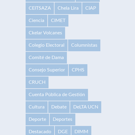
CEITSAZA
Chela Lira
CIAP
Ciencia
CIMET
Ckelar Volcanes
Colegio Electoral
Columnistas
Comité de Dama
Consejo Superior
CPHS
CRUCH
Cuenta Pública de Gestión
Cultura
Debate
DeLTA UCN
Deporte
Deportes
Destacado
DGE
DIMM