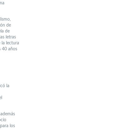
una
dismo,
ión de
la de
as letras
 la lectura
s 40 años
lcó la
el
, además
ocío
para los