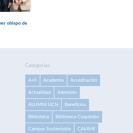
mer obispo de
Categorías
A+S
Academia
Acreditación
Actualidad
Admisión
ALUMNI UCN
Beneficios
Biblioteca
Biblioteca Coquimbo
Campus Sustentable
CAVIME