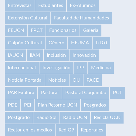
Entrevistas
Estudiantes
Ex-Alumnos
Extensión Cultural
Facultad de Humanidades
FEUCN
FPCT
Funcionarios
Galería
Galpón Cultural
Género
HEUMA
I+D+i
IAUCN
IIAM
Inclusión
Innovación
Internacional
Investigación
IPP
Medicina
Noticia Portada
Noticias
OIJ
PACE
PAR Explora
Pastoral
Pastoral Coquimbo
PCT
PDE
PEI
Plan Retorno UCN
Posgrados
Postgrado
Radio Sol
Radio UCN
Recicla UCN
Rector en los medios
Red G9
Reportajes