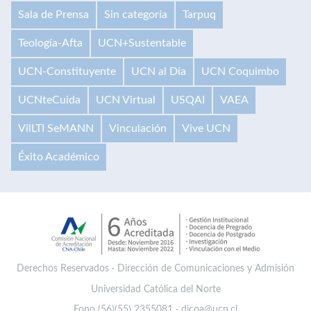
Sala de Prensa
Sin categoría
Tarpuq
Teología-Afta
UCN+Sustentable
UCN-Constituyente
UCN al Día
UCN Coquimbo
UCNteCuida
UCN Virtual
USQAI
VAEA
VilLTI SeMANN
Vinculación
Vive UCN
Éxito Académico
Derechos Reservados · Dirección de Comunicaciones y Admisión
Universidad Católica del Norte
Fono (56)(55) 2355081 · dicoa@ucn.cl