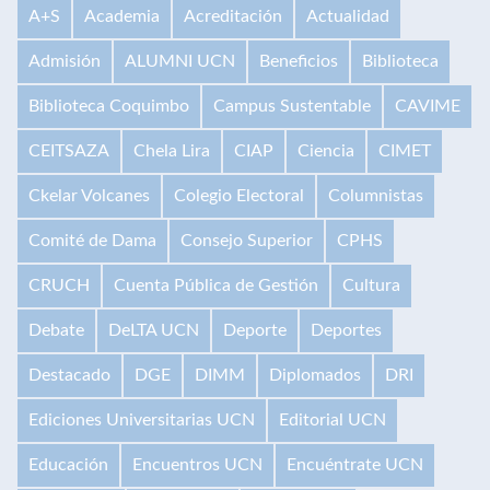
A+S
Academia
Acreditación
Actualidad
Admisión
ALUMNI UCN
Beneficios
Biblioteca
Biblioteca Coquimbo
Campus Sustentable
CAVIME
CEITSAZA
Chela Lira
CIAP
Ciencia
CIMET
Ckelar Volcanes
Colegio Electoral
Columnistas
Comité de Dama
Consejo Superior
CPHS
CRUCH
Cuenta Pública de Gestión
Cultura
Debate
DeLTA UCN
Deporte
Deportes
Destacado
DGE
DIMM
Diplomados
DRI
Ediciones Universitarias UCN
Editorial UCN
Educación
Encuentros UCN
Encuéntrate UCN