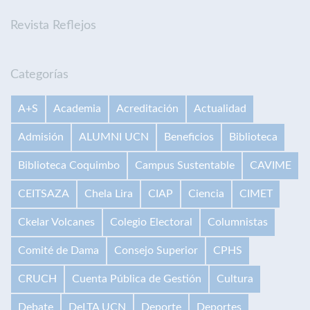
Revista Reflejos
Categorías
A+S
Academia
Acreditación
Actualidad
Admisión
ALUMNI UCN
Beneficios
Biblioteca
Biblioteca Coquimbo
Campus Sustentable
CAVIME
CEITSAZA
Chela Lira
CIAP
Ciencia
CIMET
Ckelar Volcanes
Colegio Electoral
Columnistas
Comité de Dama
Consejo Superior
CPHS
CRUCH
Cuenta Pública de Gestión
Cultura
Debate
DeLTA UCN
Deporte
Deportes