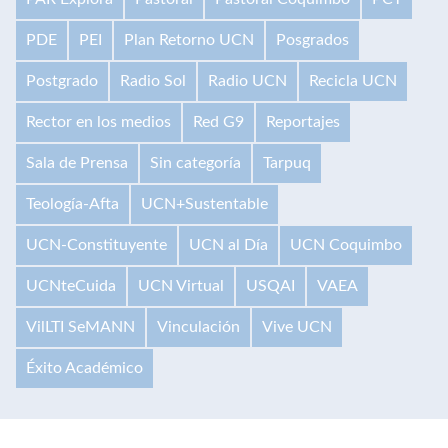
PDE
PEI
Plan Retorno UCN
Posgrados
Postgrado
Radio Sol
Radio UCN
Recicla UCN
Rector en los medios
Red G9
Reportajes
Sala de Prensa
Sin categoría
Tarpuq
Teología-Afta
UCN+Sustentable
UCN-Constituyente
UCN al Día
UCN Coquimbo
UCNteCuida
UCN Virtual
USQAI
VAEA
VilLTI SeMANN
Vinculación
Vive UCN
Éxito Académico