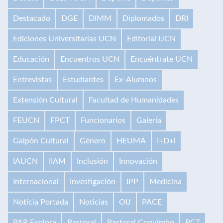
Destacado
DGE
DIMM
Diplomados
DRI
Ediciones Universitarias UCN
Editorial UCN
Educación
Encuentros UCN
Encuéntrate UCN
Entrevistas
Estudiantes
Ex-Alumnos
Extensión Cultural
Facultad de Humanidades
FEUCN
FPCT
Funcionarios
Galería
Galpón Cultural
Género
HEUMA
I+D+i
IAUCN
IIAM
Inclusión
Innovación
Internacional
Investigación
IPP
Medicina
Noticia Portada
Noticias
OIJ
PACE
PAR Explora
Pastoral
Pastoral Coquimbo
PCT