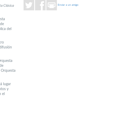
Enviar a un amigo
ta Clásica
sta
nde
lica del
tro
difusión
Orquesta
 de
u Orquesta
á lugar
ntos y
n el