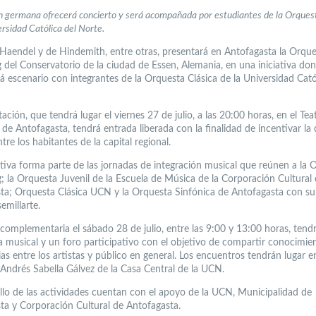
 germana ofrecerá concierto y será acompañada por estudiantes de la Orques
ersidad Católica del Norte.
Haendel y de Hindemith, entre otras, presentará en Antofagasta la Orque
 del Conservatorio de la ciudad de Essen, Alemania, en una iniciativa do
á escenario con integrantes de la Orquesta Clásica de la Universidad Cató
ación, que tendrá lugar el viernes 27 de julio, a las 20:00 horas, en el Tea
de Antofagasta, tendrá entrada liberada con la finalidad de incentivar la 
ntre los habitantes de la capital regional.
iativa forma parte de las jornadas de integración musical que reúnen a la 
; la Orquesta Juvenil de la Escuela de Música de la Corporación Cultural
ta; Orquesta Clásica UCN y la Orquesta Sinfónica de Antofagasta con s
semillarte.
complementaria el sábado 28 de julio, entre las 9:00 y 13:00 horas, tendr
ca musical y un foro participativo con el objetivo de compartir conocimie
as entre los artistas y público en general. Los encuentros tendrán lugar e
 Andrés Sabella Gálvez de la Casa Central de la UCN.
ollo de las actividades cuentan con el apoyo de la UCN, Municipalidad de
ta y Corporación Cultural de Antofagasta.