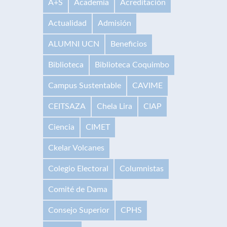
A+S
Academia
Acreditación
Actualidad
Admisión
ALUMNI UCN
Beneficios
Biblioteca
Biblioteca Coquimbo
Campus Sustentable
CAVIME
CEITSAZA
Chela Lira
CIAP
Ciencia
CIMET
Ckelar Volcanes
Colegio Electoral
Columnistas
Comité de Dama
Consejo Superior
CPHS