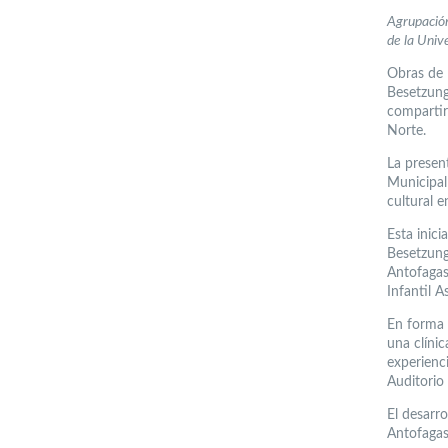
Agrupación
de la Univ
Obras de 
Besetzung
compartir
Norte.
La present
Municipal 
cultural e
Esta inic
Besetzung
Antofagas
Infantil A
En forma 
una clíni
experienci
Auditorio
El desarr
Antofagas