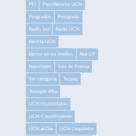
PEI
Plan Retorno UCN
Posgrados
Postgrado
Radio Sol
Radio UCN
Recicla UCN
Rector en los medios
Red G9
Reportajes
Sala de Prensa
Sin categoría
Tarpuq
Teología-Afta
UCN+Sustentable
UCN-Constituyente
UCN al Día
UCN Coquimbo