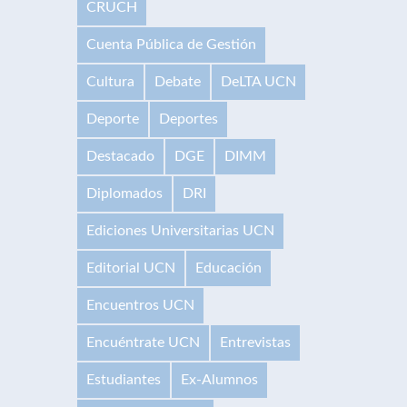
CRUCH
Cuenta Pública de Gestión
Cultura
Debate
DeLTA UCN
Deporte
Deportes
Destacado
DGE
DIMM
Diplomados
DRI
Ediciones Universitarias UCN
Editorial UCN
Educación
Encuentros UCN
Encuéntrate UCN
Entrevistas
Estudiantes
Ex-Alumnos