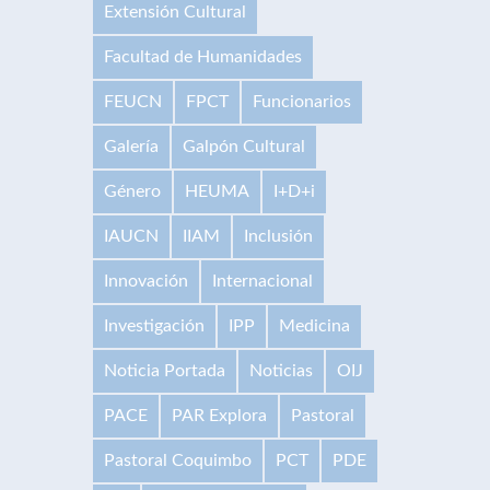
Extensión Cultural
Facultad de Humanidades
FEUCN
FPCT
Funcionarios
Galería
Galpón Cultural
Género
HEUMA
I+D+i
IAUCN
IIAM
Inclusión
Innovación
Internacional
Investigación
IPP
Medicina
Noticia Portada
Noticias
OIJ
PACE
PAR Explora
Pastoral
Pastoral Coquimbo
PCT
PDE