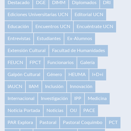
Destacado
DGE
DIMM
Diplomados
DRI
Ediciones Universitarias UCN
Editorial UCN
Educación
Encuentros UCN
Encuéntrate UCN
Entrevistas
Estudiantes
Ex-Alumnos
Extensión Cultural
Facultad de Humanidades
FEUCN
FPCT
Funcionarios
Galería
Galpón Cultural
Género
HEUMA
I+D+i
IAUCN
IIAM
Inclusión
Innovación
Internacional
Investigación
IPP
Medicina
Noticia Portada
Noticias
OIJ
PACE
PAR Explora
Pastoral
Pastoral Coquimbo
PCT