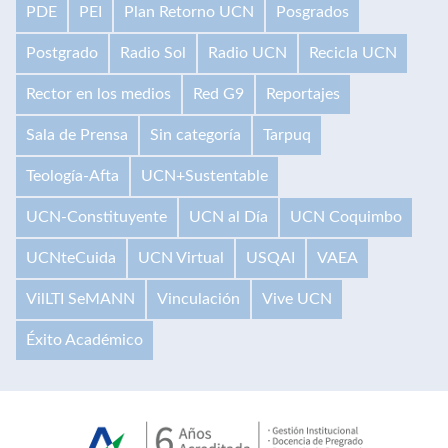
PDE
PEI
Plan Retorno UCN
Posgrados
Postgrado
Radio Sol
Radio UCN
Recicla UCN
Rector en los medios
Red G9
Reportajes
Sala de Prensa
Sin categoría
Tarpuq
Teología-Afta
UCN+Sustentable
UCN-Constituyente
UCN al Día
UCN Coquimbo
UCNteCuida
UCN Virtual
USQAI
VAEA
VilLTI SeMANN
Vinculación
Vive UCN
Éxito Académico