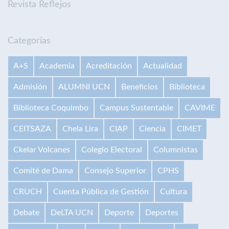
Revista Reflejos
Categorías
A+S
Academia
Acreditación
Actualidad
Admisión
ALUMNI UCN
Beneficios
Biblioteca
Biblioteca Coquimbo
Campus Sustentable
CAVIME
CEITSAZA
Chela Lira
CIAP
Ciencia
CIMET
Ckelar Volcanes
Colegio Electoral
Columnistas
Comité de Dama
Consejo Superior
CPHS
CRUCH
Cuenta Pública de Gestión
Cultura
Debate
DeLTA UCN
Deporte
Deportes