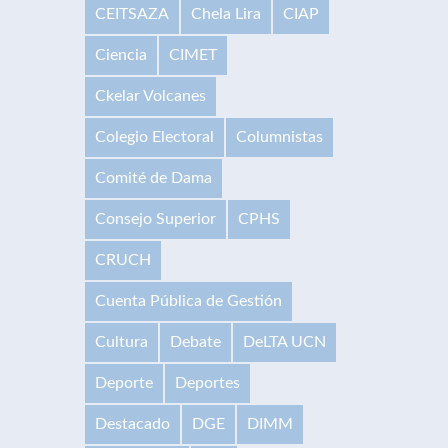
CEITSAZA
Chela Lira
CIAP
Ciencia
CIMET
Ckelar Volcanes
Colegio Electoral
Columnistas
Comité de Dama
Consejo Superior
CPHS
CRUCH
Cuenta Pública de Gestión
Cultura
Debate
DeLTA UCN
Deporte
Deportes
Destacado
DGE
DIMM