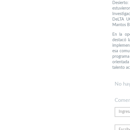
Desierto
estuvier
Investiga
DeLTA UC
Mantos Bl
En la op
destacó 
implement
esa comun
programa 
orientada
talento a
No hay
Comen