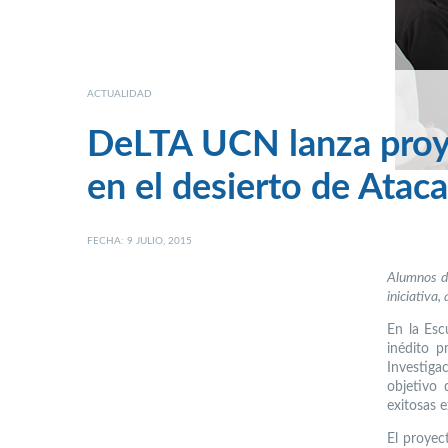
ACTUALIDAD
DeLTA UCN lanza proyec
en el desierto de Atac
FECHA: 9 JULIO, 2015
Alumnos d
iniciativa
En la Esc
inédito p
Investiga
objetivo 
exitosas 
El proyec