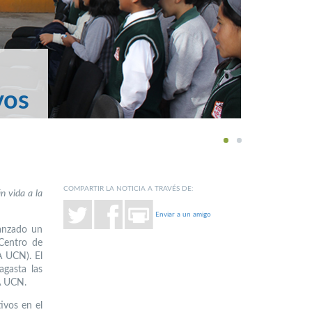
vos
1
2
COMPARTIR LA NOTICIA A TRAVÉS DE:
 vida a la
Enviar a un amigo
lanzado un
 Centro de
A UCN). El
agasta las
A UCN.
ivos en el