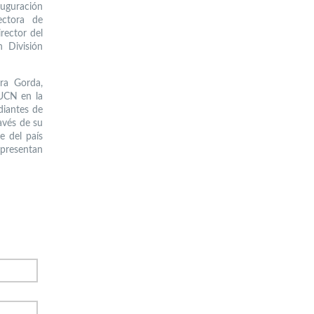
uguración
ectora de
rector del
 División
ra Gorda,
UCN en la
diantes de
avés de su
e del país
 presentan