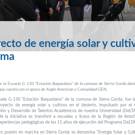
to de energía solar y culti
ama
e la Escuela G-130 “Estación Baquedano” de la comuna de Sierra Gorda darán
, que cuenta con el apoyo de Anglo American y Comunidad GEN.
uela G-130 “Estación Baquedano” de la comuna de Sierra Gorda, fue 
royecto de energía solar y cultivos en el desierto, impulsado por el
ción y Desarrollo de Talentos Académicos de nuestra Universidad (DeLT
de la iniciativa es transferir a escuelas y liceos de la Región de Antof
experiencias pedagógicas de los 11 años de ejecución del Programa DeLT
to puesto en marcha en Sierra Gorda se denomina “Energía Solar y Cult