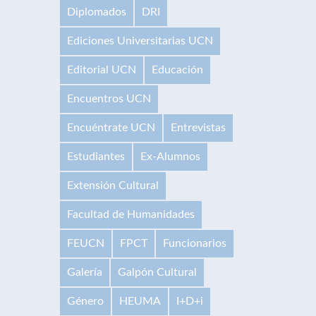
Diplomados
DRI
Ediciones Universitarias UCN
Editorial UCN
Educación
Encuentros UCN
Encuéntrate UCN
Entrevistas
Estudiantes
Ex-Alumnos
Extensión Cultural
Facultad de Humanidades
FEUCN
FPCT
Funcionarios
Galería
Galpón Cultural
Género
HEUMA
I+D+i