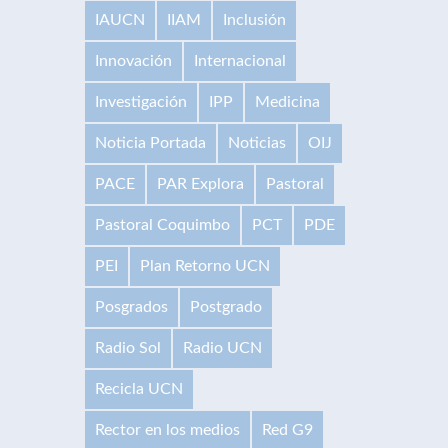
IAUCN
IIAM
Inclusión
Innovación
Internacional
Investigación
IPP
Medicina
Noticia Portada
Noticias
OIJ
PACE
PAR Explora
Pastoral
Pastoral Coquimbo
PCT
PDE
PEI
Plan Retorno UCN
Posgrados
Postgrado
Radio Sol
Radio UCN
Recicla UCN
Rector en los medios
Red G9