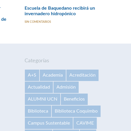
r
Escuela de Baquedano recibirá un
invernadero hidropónico
 de
SIN COMENTARIOS
Categorías
A+S
Academia
Acreditación
Actualidad
Admisión
ALUMNI UCN
Beneficios
Biblioteca
Biblioteca Coquimbo
Campus Sustentable
CAVIME