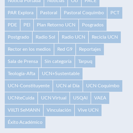
Noticia Portada
Noticias
OIJ
PACE
PAR Explora
Pastoral
Pastoral Coquimbo
PCT
PDE
PEI
Plan Retorno UCN
Posgrados
Postgrado
Radio Sol
Radio UCN
Recicla UCN
Rector en los medios
Red G9
Reportajes
Sala de Prensa
Sin categoría
Tarpuq
Teología-Afta
UCN+Sustentable
UCN-Constituyente
UCN al Día
UCN Coquimbo
UCNteCuida
UCN Virtual
USQAI
VAEA
VilLTI SeMANN
Vinculación
Vive UCN
Éxito Académico