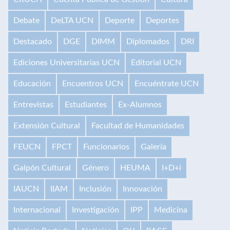
Debate
DeLTA UCN
Deporte
Deportes
Destacado
DGE
DIMM
Diplomados
DRI
Ediciones Universitarias UCN
Editorial UCN
Educación
Encuentros UCN
Encuéntrate UCN
Entrevistas
Estudiantes
Ex-Alumnos
Extensión Cultural
Facultad de Humanidades
FEUCN
FPCT
Funcionarios
Galería
Galpón Cultural
Género
HEUMA
I+D+i
IAUCN
IIAM
Inclusión
Innovación
Internacional
Investigación
IPP
Medicina