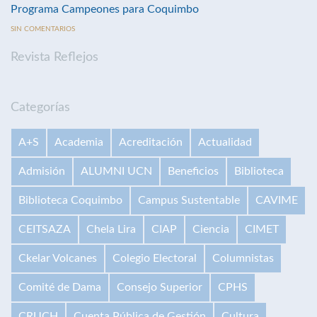
Programa Campeones para Coquimbo
SIN COMENTARIOS
Revista Reflejos
Categorías
A+S
Academia
Acreditación
Actualidad
Admisión
ALUMNI UCN
Beneficios
Biblioteca
Biblioteca Coquimbo
Campus Sustentable
CAVIME
CEITSAZA
Chela Lira
CIAP
Ciencia
CIMET
Ckelar Volcanes
Colegio Electoral
Columnistas
Comité de Dama
Consejo Superior
CPHS
CRUCH
Cuenta Pública de Gestión
Cultura