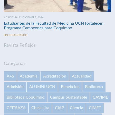
ACADEMIA 21 DICIEMBRE, 2024
Estudiantes de la Facultad de Medicina UCN fortalecen
Programa Campeones para Coquimbo
SIN COMENTARIOS
Revista Reflejos
Categorías
A+S
Academia
Acreditación
Actualidad
Admisión
ALUMNI UCN
Beneficios
Biblioteca
Biblioteca Coquimbo
Campus Sustentable
CAVIME
CEITSAZA
Chela Lira
CIAP
Ciencia
CIMET