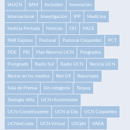
IAUCN
IIAM
Inclusión
Innovación
Internacional
Investigación
IPP
Medicina
Noticia Portada
Noticias
OIJ
PACE
PAR Explora
Pastoral
Pastoral Coquimbo
PCT
PDE
PEI
Plan Retorno UCN
Posgrados
Postgrado
Radio Sol
Radio UCN
Recicla UCN
Rector en los medios
Red G9
Reportajes
Sala de Prensa
Sin categoría
Tarpuq
Teología-Afta
UCN+Sustentable
UCN-Constituyente
UCN al Día
UCN Coquimbo
UCNteCuida
UCN Virtual
USQAI
VAEA