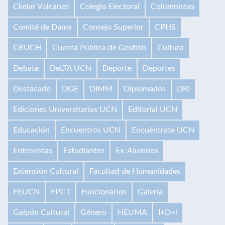
Ckelar Volcanes
Colegio Electoral
Columnistas
Comité de Dama
Consejo Superior
CPHS
CRUCH
Cuenta Pública de Gestión
Cultura
Debate
DeLTA UCN
Deporte
Deportes
Destacado
DGE
DIMM
Diplomados
DRI
Ediciones Universitarias UCN
Editorial UCN
Educación
Encuentros UCN
Encuéntrate UCN
Entrevistas
Estudiantes
Ex-Alumnos
Extensión Cultural
Facultad de Humanidades
FEUCN
FPCT
Funcionarios
Galería
Galpón Cultural
Género
HEUMA
I+D+i