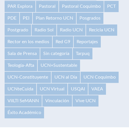
PAR Explora
Pastoral
Pastoral Coquimbo
PCT
PDE
PEI
Plan Retorno UCN
Posgrados
Postgrado
Radio Sol
Radio UCN
Recicla UCN
Rector en los medios
Red G9
Reportajes
Sala de Prensa
Sin categoría
Tarpuq
Teología-Afta
UCN+Sustentable
UCN-Constituyente
UCN al Día
UCN Coquimbo
UCNteCuida
UCN Virtual
USQAI
VAEA
VilLTI SeMANN
Vinculación
Vive UCN
Éxito Académico