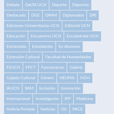
Debate
DeLTA UCN
Deporte
Deportes
Destacado
DGE
DIMM
Diplomados
DRI
Ediciones Universitarias UCN
Editorial UCN
Educación
Encuentros UCN
Encuéntrate UCN
Entrevistas
Estudiantes
Ex-Alumnos
Extensión Cultural
Facultad de Humanidades
FEUCN
FPCT
Funcionarios
Galería
Galpón Cultural
Género
HEUMA
I+D+i
IAUCN
IIAM
Inclusión
Innovación
Internacional
Investigación
IPP
Medicina
Noticia Portada
Noticias
OIJ
PACE