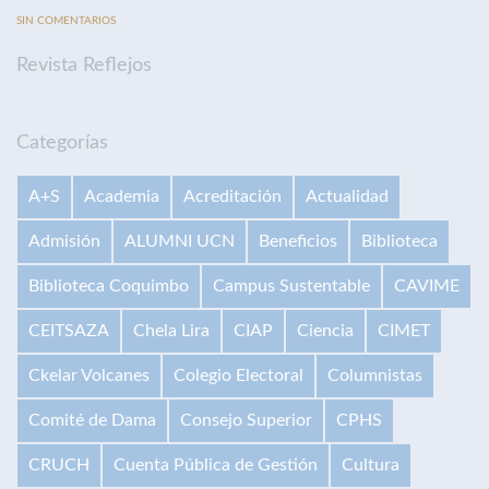
SIN COMENTARIOS
Revista Reflejos
Categorías
A+S
Academia
Acreditación
Actualidad
Admisión
ALUMNI UCN
Beneficios
Biblioteca
Biblioteca Coquimbo
Campus Sustentable
CAVIME
CEITSAZA
Chela Lira
CIAP
Ciencia
CIMET
Ckelar Volcanes
Colegio Electoral
Columnistas
Comité de Dama
Consejo Superior
CPHS
CRUCH
Cuenta Pública de Gestión
Cultura