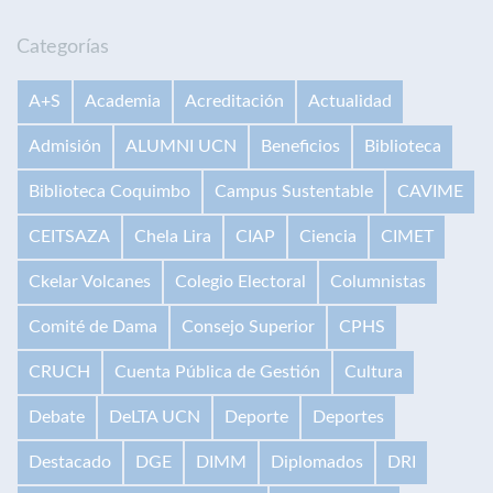
Categorías
A+S
Academia
Acreditación
Actualidad
Admisión
ALUMNI UCN
Beneficios
Biblioteca
Biblioteca Coquimbo
Campus Sustentable
CAVIME
CEITSAZA
Chela Lira
CIAP
Ciencia
CIMET
Ckelar Volcanes
Colegio Electoral
Columnistas
Comité de Dama
Consejo Superior
CPHS
CRUCH
Cuenta Pública de Gestión
Cultura
Debate
DeLTA UCN
Deporte
Deportes
Destacado
DGE
DIMM
Diplomados
DRI