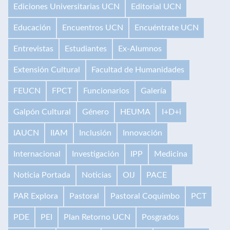
Ediciones Universitarias UCN
Editorial UCN
Educación
Encuentros UCN
Encuéntrate UCN
Entrevistas
Estudiantes
Ex-Alumnos
Extensión Cultural
Facultad de Humanidades
FEUCN
FPCT
Funcionarios
Galería
Galpón Cultural
Género
HEUMA
I+D+i
IAUCN
IIAM
Inclusión
Innovación
Internacional
Investigación
IPP
Medicina
Noticia Portada
Noticias
OIJ
PACE
PAR Explora
Pastoral
Pastoral Coquimbo
PCT
PDE
PEI
Plan Retorno UCN
Posgrados