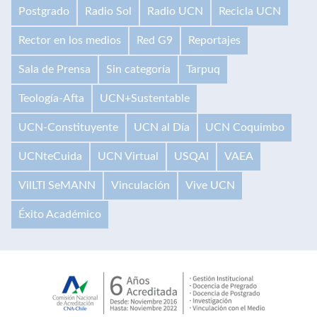
Postgrado
Radio Sol
Radio UCN
Recicla UCN
Rector en los medios
Red G9
Reportajes
Sala de Prensa
Sin categoría
Tarpuq
Teología-Afta
UCN+Sustentable
UCN-Constituyente
UCN al Día
UCN Coquimbo
UCNteCuida
UCN Virtual
USQAI
VAEA
VilLTI SeMANN
Vinculación
Vive UCN
Éxito Académico