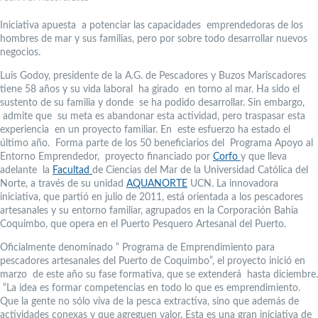
Iniciativa apuesta a potenciar las capacidades emprendedoras de los
hombres de mar y sus familias, pero por sobre todo desarrollar nuevos
negocios.
Luis Godoy, presidente de la A.G. de Pescadores y Buzos Mariscadores
tiene 58 años y su vida laboral ha girado en torno al mar. Ha sido el
sustento de su familia y donde se ha podido desarrollar. Sin embargo,
admite que su meta es abandonar esta actividad, pero traspasar esta
experiencia en un proyecto familiar. En este esfuerzo ha estado el
último año. Forma parte de los 50 beneficiarios del Programa Apoyo al
Entorno Emprendedor, proyecto financiado por
Corfo
y que lleva
adelante la
Facultad
de Ciencias del Mar de la Universidad Católica del
Norte, a través de su unidad
AQUANORTE
UCN. La innovadora
iniciativa, que partió en julio de 2011, está orientada a los pescadores
artesanales y su entorno familiar, agrupados en la Corporación Bahía
Coquimbo, que opera en el Puerto Pesquero Artesanal del Puerto.
Oficialmente denominado “ Programa de Emprendimiento para
pescadores artesanales del Puerto de Coquimbo”, el proyecto inició en
marzo de este año su fase formativa, que se extenderá hasta diciembre.
“La idea es formar competencias en todo lo que es emprendimiento.
Que la gente no sólo viva de la pesca extractiva, sino que además de
actividades conexas y que agreguen valor. Esta es una gran iniciativa de