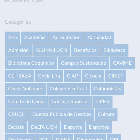
Categorías
A+S
Academia
Acreditación
Actualidad
Admisión
ALUMNI UCN
Beneficios
Biblioteca
Biblioteca Coquimbo
Campus Sustentable
CAVIME
CEITSAZA
Chela Lira
CIAP
Ciencia
CIMET
Ckelar Volcanes
Colegio Electoral
Columnistas
Comité de Dama
Consejo Superior
CPHS
CRUCH
Cuenta Pública de Gestión
Cultura
Debate
DeLTA UCN
Deporte
Deportes
Destacado
DGE
DIMM
Diplomados
DRI