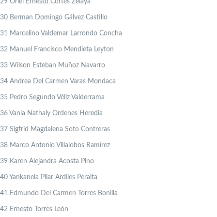
29
Oriel Ernesto Cortés Zelaya
30
Berman Domingo Gálvez Castillo
31
Marcelino Valdemar Larrondo Concha
32
Manuel Francisco Mendieta Leyton
33
Wilson Esteban Muñoz Navarro
34
Andrea Del Carmen Varas Mondaca
35
Pedro Segundo Véliz Valderrama
36
Vania Nathaly Ordenes Heredia
37
Sigfrid Magdalena Soto Contreras
38
Marco Antonio Villalobos Ramírez
39
Karen Alejandra Acosta Pino
40
Yankanela Pilar Ardiles Peralta
41
Edmundo Del Carmen Torres Bonilla
42
Ernesto Torres León