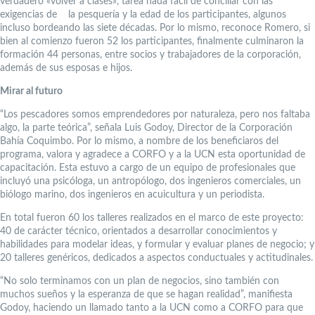
verdadero «volver a clases», tarea nada fácil de conciliar con las
exigencias de la pesquería y la edad de los participantes, algunos
incluso bordeando las siete décadas. Por lo mismo, reconoce Romero, si
bien al comienzo fueron 52 los participantes, finalmente culminaron la
formación 44 personas, entre socios y trabajadores de la corporación,
además de sus esposas e hijos.
Mirar al futuro
“Los pescadores somos emprendedores por naturaleza, pero nos faltaba
algo, la parte teórica”, señala Luis Godoy, Director de la Corporación
Bahía Coquimbo. Por lo mismo, a nombre de los beneficiaros del
programa, valora y agradece a CORFO y a la UCN esta oportunidad de
capacitación. Esta estuvo a cargo de un equipo de profesionales que
incluyó una psicóloga, un antropólogo, dos ingenieros comerciales, un
biólogo marino, dos ingenieros en acuicultura y un periodista.
En total fueron 60 los talleres realizados en el marco de este proyecto:
40 de carácter técnico, orientados a desarrollar conocimientos y
habilidades para modelar ideas, y formular y evaluar planes de negocio; y
20 talleres genéricos, dedicados a aspectos conductuales y actitudinales.
“No solo terminamos con un plan de negocios, sino también con
muchos sueños y la esperanza de que se hagan realidad”, manifiesta
Godoy, haciendo un llamado tanto a la UCN como a CORFO para que