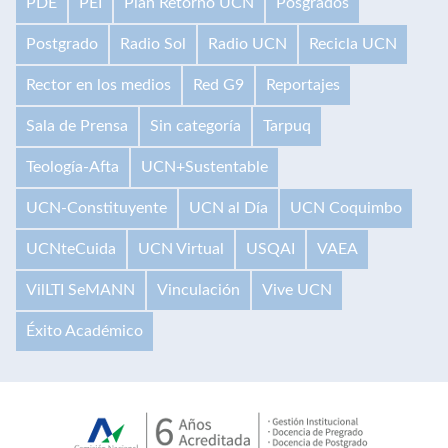
PDE
PEI
Plan Retorno UCN
Posgrados
Postgrado
Radio Sol
Radio UCN
Recicla UCN
Rector en los medios
Red G9
Reportajes
Sala de Prensa
Sin categoría
Tarpuq
Teología-Afta
UCN+Sustentable
UCN-Constituyente
UCN al Día
UCN Coquimbo
UCNteCuida
UCN Virtual
USQAI
VAEA
VilLTI SeMANN
Vinculación
Vive UCN
Éxito Académico