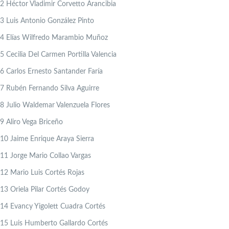
2
Héctor Vladimir Corvetto Arancibia
3
Luis Antonio González Pinto
4
Elías Wilfredo Marambio Muñoz
5
Cecilia Del Carmen Portilla Valencia
6
Carlos Ernesto Santander Faría
7
Rubén Fernando Silva Aguirre
8
Julio Waldemar Valenzuela Flores
9
Aliro Vega Briceño
10
Jaime Enrique Araya Sierra
11
Jorge Mario Collao Vargas
12
Mario Luis Cortés Rojas
13
Oriela Pilar Cortés Godoy
14
Evancy Yigolett Cuadra Cortés
15
Luis Humberto Gallardo Cortés