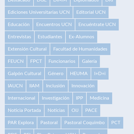
Ediciones Universitarias UCN
Editorial UCN
Educación
Encuentros UCN
Encuéntrate UCN
Entrevistas
Estudiantes
Ex-Alumnos
Extensión Cultural
Facultad de Humanidades
FEUCN
FPCT
Funcionarios
Galería
Galpón Cultural
Género
HEUMA
I+D+i
IAUCN
IIAM
Inclusión
Innovación
Internacional
Investigación
IPP
Medicina
Noticia Portada
Noticias
OIJ
PACE
PAR Explora
Pastoral
Pastoral Coquimbo
PCT