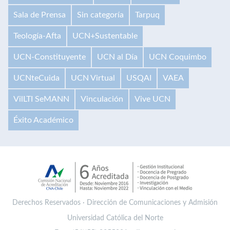
Sala de Prensa
Sin categoría
Tarpuq
Teología-Afta
UCN+Sustentable
UCN-Constituyente
UCN al Día
UCN Coquimbo
UCNteCuida
UCN Virtual
USQAI
VAEA
VilLTI SeMANN
Vinculación
Vive UCN
Éxito Académico
Derechos Reservados · Dirección de Comunicaciones y Admisión
Universidad Católica del Norte