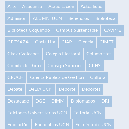
A+S
Academia
Acreditación
Actualidad
Admisión
ALUMNI UCN
Beneficios
Biblioteca
Biblioteca Coquimbo
Campus Sustentable
CAVIME
CEITSAZA
Chela Lira
CIAP
Ciencia
CIMET
Ckelar Volcanes
Colegio Electoral
Columnistas
Comité de Dama
Consejo Superior
CPHS
CRUCH
Cuenta Pública de Gestión
Cultura
Debate
DeLTA UCN
Deporte
Deportes
Destacado
DGE
DIMM
Diplomados
DRI
Ediciones Universitarias UCN
Editorial UCN
Educación
Encuentros UCN
Encuéntrate UCN