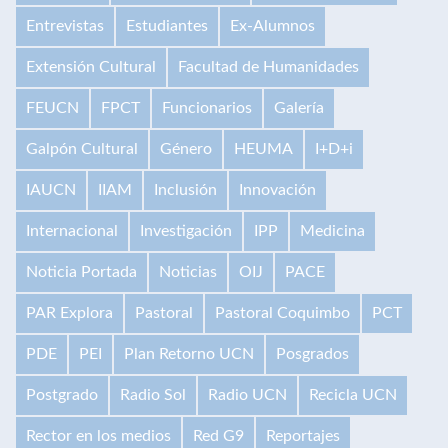
Entrevistas
Estudiantes
Ex-Alumnos
Extensión Cultural
Facultad de Humanidades
FEUCN
FPCT
Funcionarios
Galería
Galpón Cultural
Género
HEUMA
I+D+i
IAUCN
IIAM
Inclusión
Innovación
Internacional
Investigación
IPP
Medicina
Noticia Portada
Noticias
OIJ
PACE
PAR Explora
Pastoral
Pastoral Coquimbo
PCT
PDE
PEI
Plan Retorno UCN
Posgrados
Postgrado
Radio Sol
Radio UCN
Recicla UCN
Rector en los medios
Red G9
Reportajes