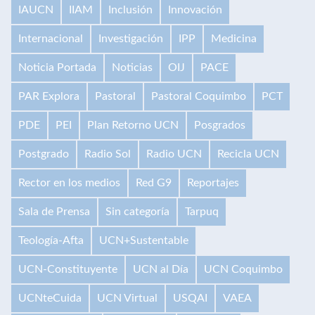
IAUCN
IIAM
Inclusión
Innovación
Internacional
Investigación
IPP
Medicina
Noticia Portada
Noticias
OIJ
PACE
PAR Explora
Pastoral
Pastoral Coquimbo
PCT
PDE
PEI
Plan Retorno UCN
Posgrados
Postgrado
Radio Sol
Radio UCN
Recicla UCN
Rector en los medios
Red G9
Reportajes
Sala de Prensa
Sin categoría
Tarpuq
Teología-Afta
UCN+Sustentable
UCN-Constituyente
UCN al Día
UCN Coquimbo
UCNteCuida
UCN Virtual
USQAI
VAEA