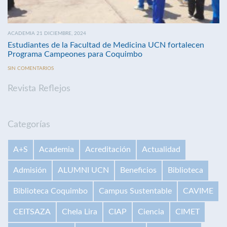
ACADEMIA 21 DICIEMBRE, 2024
Estudiantes de la Facultad de Medicina UCN fortalecen
Programa Campeones para Coquimbo
SIN COMENTARIOS
Revista Reflejos
Categorías
A+S
Academia
Acreditación
Actualidad
Admisión
ALUMNI UCN
Beneficios
Biblioteca
Biblioteca Coquimbo
Campus Sustentable
CAVIME
CEITSAZA
Chela Lira
CIAP
Ciencia
CIMET