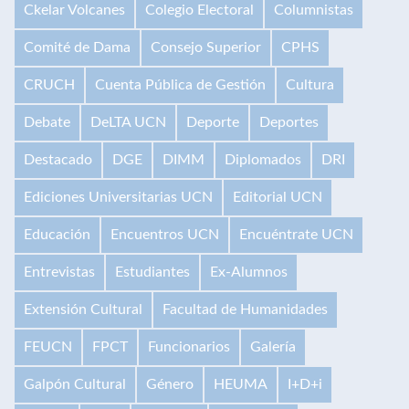
Ckelar Volcanes
Colegio Electoral
Columnistas
Comité de Dama
Consejo Superior
CPHS
CRUCH
Cuenta Pública de Gestión
Cultura
Debate
DeLTA UCN
Deporte
Deportes
Destacado
DGE
DIMM
Diplomados
DRI
Ediciones Universitarias UCN
Editorial UCN
Educación
Encuentros UCN
Encuéntrate UCN
Entrevistas
Estudiantes
Ex-Alumnos
Extensión Cultural
Facultad de Humanidades
FEUCN
FPCT
Funcionarios
Galería
Galpón Cultural
Género
HEUMA
I+D+i