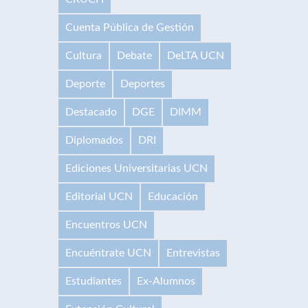
Cuenta Pública de Gestión
Cultura
Debate
DeLTA UCN
Deporte
Deportes
Destacado
DGE
DIMM
Diplomados
DRI
Ediciones Universitarias UCN
Editorial UCN
Educación
Encuentros UCN
Encuéntrate UCN
Entrevistas
Estudiantes
Ex-Alumnos