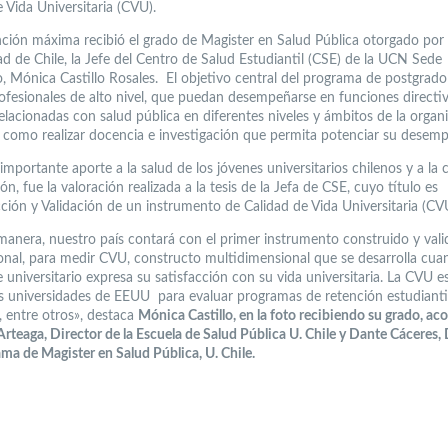
 Vida Universitaria (CVU).
nción máxima recibió el grado de Magister en Salud Pública otorgado por 
ad de Chile, la Jefe del Centro de Salud Estudiantil (CSE) de la UCN Sede
 Mónica Castillo Rosales. El objetivo central del programa de postgrado
ofesionales de alto nivel, que puedan desempeñarse en funciones directiv
elacionadas con salud pública en diferentes niveles y ámbitos de la organ
sí como realizar docencia e investigación que permita potenciar su desem
portante aporte a la salud de los jóvenes universitarios chilenos y a la 
ón, fue la valoración realizada a la tesis de la Jefa de CSE, cuyo título es
ción y Validación de un instrumento de Calidad de Vida Universitaria (CV
manera, nuestro país contará con el primer instrumento construido y val
ional, para medir CVU, constructo multidimensional que se desarrolla cua
 universitario expresa su satisfacción con su vida universitaria. La CVU es
s universidades de EEUU para evaluar programas de retención estudiantil
, entre otros», destaca
Mónica Castillo, en la foto recibiendo su grado, 
rteaga, Director de la Escuela de Salud Pública U. Chile y Dante Cáceres, 
ma de Magister en Salud Pública, U. Chile.