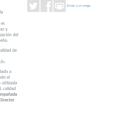
Enviar a un amigo
la
 es
as y
ización del
peño.
calidad de
U)».
idado a
ndo el
 utilizada
, calidad
acompañada
Director