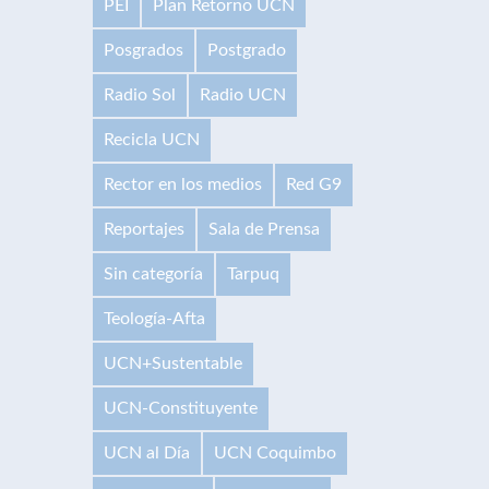
PEI
Plan Retorno UCN
Posgrados
Postgrado
Radio Sol
Radio UCN
Recicla UCN
Rector en los medios
Red G9
Reportajes
Sala de Prensa
Sin categoría
Tarpuq
Teología-Afta
UCN+Sustentable
UCN-Constituyente
UCN al Día
UCN Coquimbo