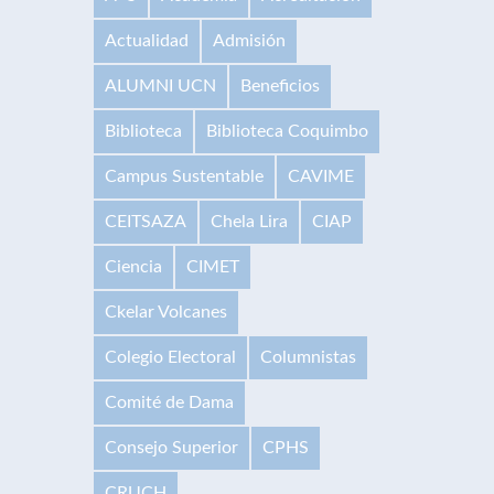
Actualidad
Admisión
ALUMNI UCN
Beneficios
Biblioteca
Biblioteca Coquimbo
Campus Sustentable
CAVIME
CEITSAZA
Chela Lira
CIAP
Ciencia
CIMET
Ckelar Volcanes
Colegio Electoral
Columnistas
Comité de Dama
Consejo Superior
CPHS
CRUCH