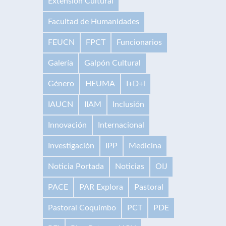
Extensión Cultural
Facultad de Humanidades
FEUCN
FPCT
Funcionarios
Galería
Galpón Cultural
Género
HEUMA
I+D+i
IAUCN
IIAM
Inclusión
Innovación
Internacional
Investigación
IPP
Medicina
Noticia Portada
Noticias
OIJ
PACE
PAR Explora
Pastoral
Pastoral Coquimbo
PCT
PDE