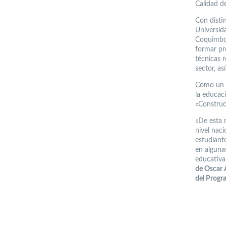
Calidad de
Con disti
Universid
Coquimbo,
formar pr
técnicas r
sector, a
Como un im
la educaci
«Construc
«De esta 
nivel nac
estudiante
en alguna
educativa
de Oscar A
del Progra