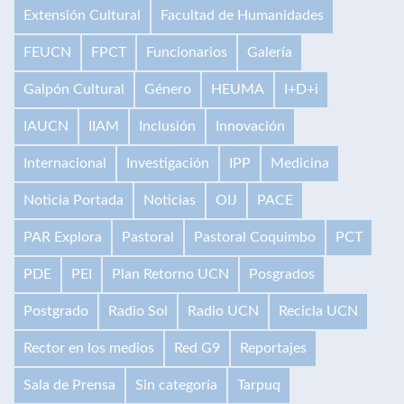
Extensión Cultural
Facultad de Humanidades
FEUCN
FPCT
Funcionarios
Galería
Galpón Cultural
Género
HEUMA
I+D+i
IAUCN
IIAM
Inclusión
Innovación
Internacional
Investigación
IPP
Medicina
Noticia Portada
Noticias
OIJ
PACE
PAR Explora
Pastoral
Pastoral Coquimbo
PCT
PDE
PEI
Plan Retorno UCN
Posgrados
Postgrado
Radio Sol
Radio UCN
Recicla UCN
Rector en los medios
Red G9
Reportajes
Sala de Prensa
Sin categoría
Tarpuq