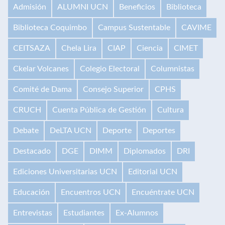
Admisión
ALUMNI UCN
Beneficios
Biblioteca
Biblioteca Coquimbo
Campus Sustentable
CAVIME
CEITSAZA
Chela Lira
CIAP
Ciencia
CIMET
Ckelar Volcanes
Colegio Electoral
Columnistas
Comité de Dama
Consejo Superior
CPHS
CRUCH
Cuenta Pública de Gestión
Cultura
Debate
DeLTA UCN
Deporte
Deportes
Destacado
DGE
DIMM
Diplomados
DRI
Ediciones Universitarias UCN
Editorial UCN
Educación
Encuentros UCN
Encuéntrate UCN
Entrevistas
Estudiantes
Ex-Alumnos