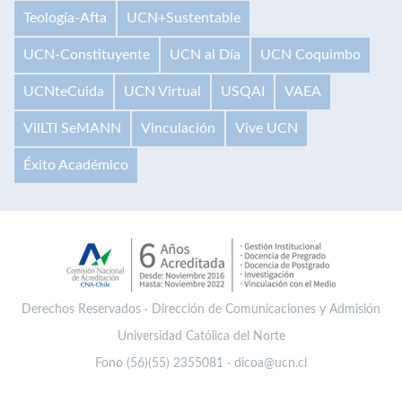
Teología-Afta
UCN+Sustentable
UCN-Constituyente
UCN al Día
UCN Coquimbo
UCNteCuida
UCN Virtual
USQAI
VAEA
VilLTI SeMANN
Vinculación
Vive UCN
Éxito Académico
Derechos Reservados · Dirección de Comunicaciones y Admisión
Universidad Católica del Norte
Fono (56)(55) 2355081 · dicoa@ucn.cl