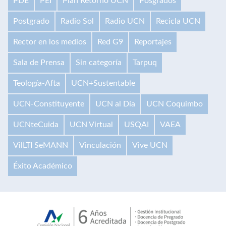
PDE
PEI
Plan Retorno UCN
Posgrados
Postgrado
Radio Sol
Radio UCN
Recicla UCN
Rector en los medios
Red G9
Reportajes
Sala de Prensa
Sin categoría
Tarpuq
Teología-Afta
UCN+Sustentable
UCN-Constituyente
UCN al Día
UCN Coquimbo
UCNteCuida
UCN Virtual
USQAI
VAEA
VilLTI SeMANN
Vinculación
Vive UCN
Éxito Académico