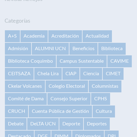
Categorías
A+S
Academia
Acreditación
Actualidad
Admisión
ALUMNI UCN
Beneficios
Biblioteca
Biblioteca Coquimbo
Campus Sustentable
CAVIME
CEITSAZA
Chela Lira
CIAP
Ciencia
CIMET
Ckelar Volcanes
Colegio Electoral
Columnistas
Comité de Dama
Consejo Superior
CPHS
CRUCH
Cuenta Pública de Gestión
Cultura
Debate
DeLTA UCN
Deporte
Deportes
Destacado
DGE
DIMM
Diplomados
DRI