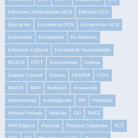
Ediciones Universitarias UCN
Editorial UCN
Educación
Encuentros UCN
Encuéntrate UCN
Entrevistas
Estudiantes
Ex-Alumnos
Extensión Cultural
Facultad de Humanidades
FEUCN
FPCT
Funcionarios
Galería
Galpón Cultural
Género
HEUMA
I+D+i
IAUCN
IIAM
Inclusión
Innovación
Internacional
Investigación
IPP
Medicina
Noticia Portada
Noticias
OIJ
PACE
PAR Explora
Pastoral
Pastoral Coquimbo
PCT