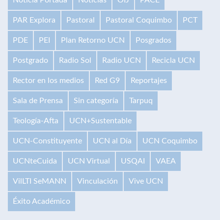
PAR Explora
Pastoral
Pastoral Coquimbo
PCT
PDE
PEI
Plan Retorno UCN
Posgrados
Postgrado
Radio Sol
Radio UCN
Recicla UCN
Rector en los medios
Red G9
Reportajes
Sala de Prensa
Sin categoría
Tarpuq
Teología-Afta
UCN+Sustentable
UCN-Constituyente
UCN al Día
UCN Coquimbo
UCNteCuida
UCN Virtual
USQAI
VAEA
VilLTI SeMANN
Vinculación
Vive UCN
Éxito Académico