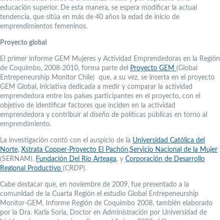
educación superior. De esta manera, se espera modificar la actual
tendencia, que sitúa en más de 40 años la edad de inicio de
emprendimientos femeninos.
Proyecto global
El primer informe GEM Mujeres y Actividad Emprendedoras en la Región
de Coquimbo, 2008-2010, forma parte del
Proyecto GEM
(Global
Entrepeneurship Monitor Chile) que, a su vez, se inserta en el proyecto
GEM Global, iniciativa dedicada a medir y comparar la actividad
emprendedora entre los países participantes en el proyecto, con el
objetivo de identificar factores que inciden en la actividad
emprendedora y contribuir al diseño de políticas públicas en torno al
emprendimiento.
La investigación contó con el auspicio de la
Universidad Católica del
Norte
,
Xstrata Copper-Proyecto El Pachón
,
Servicio Nacional de la Mujer
(SERNAM),
Fundación Del Río Arteaga
, y
Corporación de Desarrollo
Regional Productivo
(CRDP).
Cabe destacar que, en noviembre de 2009, fue presentado a la
comunidad de la Cuarta Región el estudio Global Entrepeneurship
Monitor-GEM, Informe Región de Coquimbo 2008, también elaborado
por la Dra. Karla Soria, Doctor en Administración por Universidad de