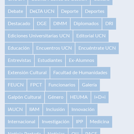
Debate
DeLTA UCN
Deporte
Deportes
Destacado
DGE
DIMM
Diplomados
DRI
Ediciones Universitarias UCN
Editorial UCN
Educación
Encuentros UCN
Encuéntrate UCN
Entrevistas
Estudiantes
Ex-Alumnos
Extensión Cultural
Facultad de Humanidades
FEUCN
FPCT
Funcionarios
Galería
Galpón Cultural
Género
HEUMA
I+D+i
IAUCN
IIAM
Inclusión
Innovación
Internacional
Investigación
IPP
Medicina
Noticia Portada
Noticias
OIJ
PACE