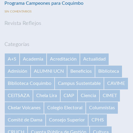
Programa Campeones para Coquimbo
SIN COMENTARIOS
Revista Reflejos
Categorías
A+S
Academia
Acreditación
Actualidad
Admisión
ALUMNI UCN
Beneficios
Biblioteca
Biblioteca Coquimbo
Campus Sustentable
CAVIME
CEITSAZA
Chela Lira
CIAP
Ciencia
CIMET
Ckelar Volcanes
Colegio Electoral
Columnistas
Comité de Dama
Consejo Superior
CPHS
CRUCH
Cuenta Pública de Gestión
Cultura