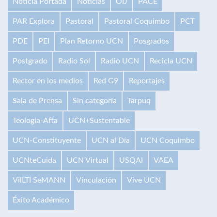
Noticia Portada
Noticias
OIJ
PACE
PAR Explora
Pastoral
Pastoral Coquimbo
PCT
PDE
PEI
Plan Retorno UCN
Posgrados
Postgrado
Radio Sol
Radio UCN
Recicla UCN
Rector en los medios
Red G9
Reportajes
Sala de Prensa
Sin categoría
Tarpuq
Teología-Afta
UCN+Sustentable
UCN-Constituyente
UCN al Día
UCN Coquimbo
UCNteCuida
UCN Virtual
USQAI
VAEA
VilLTI SeMANN
Vinculación
Vive UCN
Éxito Académico