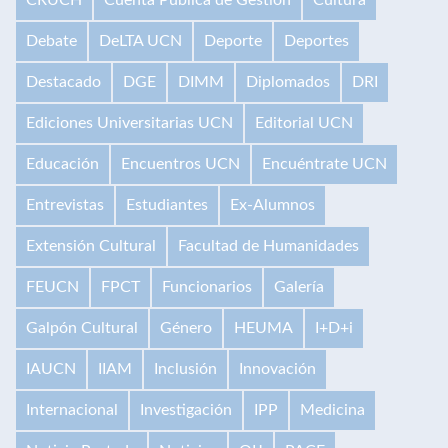
Debate
DeLTA UCN
Deporte
Deportes
Destacado
DGE
DIMM
Diplomados
DRI
Ediciones Universitarias UCN
Editorial UCN
Educación
Encuentros UCN
Encuéntrate UCN
Entrevistas
Estudiantes
Ex-Alumnos
Extensión Cultural
Facultad de Humanidades
FEUCN
FPCT
Funcionarios
Galería
Galpón Cultural
Género
HEUMA
I+D+i
IAUCN
IIAM
Inclusión
Innovación
Internacional
Investigación
IPP
Medicina