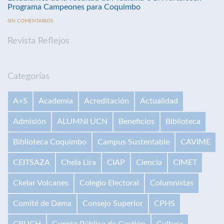
Programa Campeones para Coquimbo
SIN COMENTARIOS
Revista Reflejos
Categorías
A+S
Academia
Acreditación
Actualidad
Admisión
ALUMNI UCN
Beneficios
Biblioteca
Biblioteca Coquimbo
Campus Sustentable
CAVIME
CEITSAZA
Chela Lira
CIAP
Ciencia
CIMET
Ckelar Volcanes
Colegio Electoral
Columnistas
Comité de Dama
Consejo Superior
CPHS
CRUCH
Cuenta Pública de Gestión
Cultura