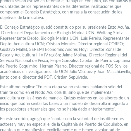
primera sesión estuvo en retomar el trabajo en conjunto, las confianzas y
voluntades de los representantes de las diferentes instituciones que
componen el Consejo Estratégico, con miras a la consecución de los
objetivos de la iniciativa.
El Consejo Estratégico quedó constituido por su presidente Enzo Acuña,
Director del Departamento de Biología Marina UCN; Wolfang Stotz,
Representante Depto. Biología Marina UCN; Luis Pereira, Representante
Depto. Acuicultura UCN; Cristian Morales, Director regional CORFO;
Gustavo Mallat, SEREMI Economía; Andrés Hoyl, Director Zonal de
Pesca y Acuicultura III y IV región; Jaime Molina, Director Regional del
Servicio Nacional de Pesca; Felipe González, Capitán de Puerto Capitanía
de Puerto Coquimbo; Hernán Pizarro, Director regional de FOSIS; y los
académicos e investigadores de UCN Julio Vásquez y Juan Macchiavello,
junto con el director del PDT, Cristian Sepúlveda.
Este último explica: “En esta etapa ya no estamos hablando sólo del
trámite como en el Nodo Acuícola III, sino que de implementar
acuicultura en las áreas de manejo. Quizás estamos en los albores de un
inicio que podría sentar las bases a un modelo de desarrollo integrado a
los pescadores artesanales que no se había dado anteriormente”.
En este sentido, agregó que “contar con la voluntad de los diferentes
actores y muy en especial el de la Capitanía de Puerto de Coquimbo, en
cuanto a que manifiesten explícitamente que tienen la voluntad de