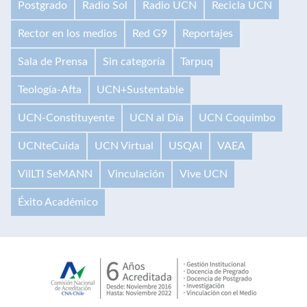
Postgrado
Radio Sol
Radio UCN
Recicla UCN
Rector en los medios
Red G9
Reportajes
Sala de Prensa
Sin categoría
Tarpuq
Teología-Afta
UCN+Sustentable
UCN-Constituyente
UCN al Día
UCN Coquimbo
UCNteCuida
UCN Virtual
USQAI
VAEA
VilLTI SeMANN
Vinculación
Vive UCN
Éxito Académico