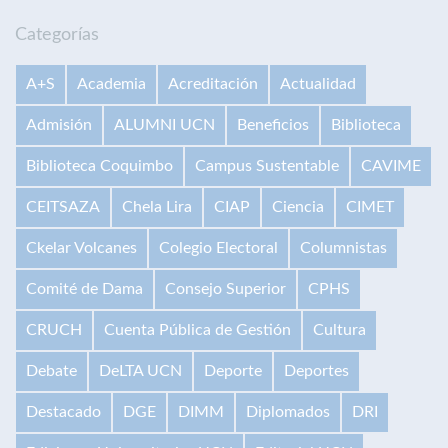
Categorías
A+S
Academia
Acreditación
Actualidad
Admisión
ALUMNI UCN
Beneficios
Biblioteca
Biblioteca Coquimbo
Campus Sustentable
CAVIME
CEITSAZA
Chela Lira
CIAP
Ciencia
CIMET
Ckelar Volcanes
Colegio Electoral
Columnistas
Comité de Dama
Consejo Superior
CPHS
CRUCH
Cuenta Pública de Gestión
Cultura
Debate
DeLTA UCN
Deporte
Deportes
Destacado
DGE
DIMM
Diplomados
DRI