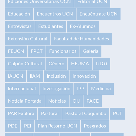
Ediciones Universitarias UCN
Editorial UCN
Educación
Encuentros UCN
Encuéntrate UCN
Entrevistas
Estudiantes
Ex-Alumnos
Extensión Cultural
Facultad de Humanidades
FEUCN
FPCT
Funcionarios
Galería
Galpón Cultural
Género
HEUMA
I+D+i
IAUCN
IIAM
Inclusión
Innovación
Internacional
Investigación
IPP
Medicina
Noticia Portada
Noticias
OIJ
PACE
PAR Explora
Pastoral
Pastoral Coquimbo
PCT
PDE
PEI
Plan Retorno UCN
Posgrados