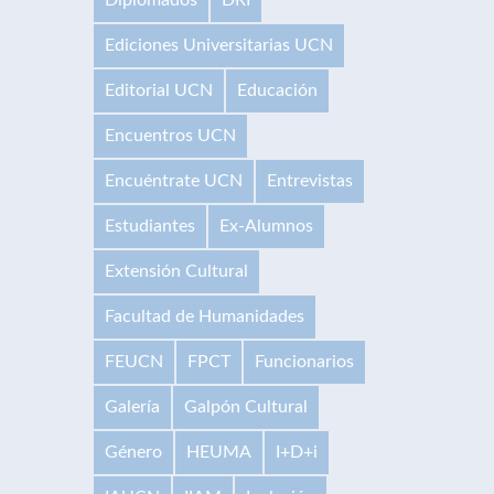
Ediciones Universitarias UCN
Editorial UCN
Educación
Encuentros UCN
Encuéntrate UCN
Entrevistas
Estudiantes
Ex-Alumnos
Extensión Cultural
Facultad de Humanidades
FEUCN
FPCT
Funcionarios
Galería
Galpón Cultural
Género
HEUMA
I+D+i