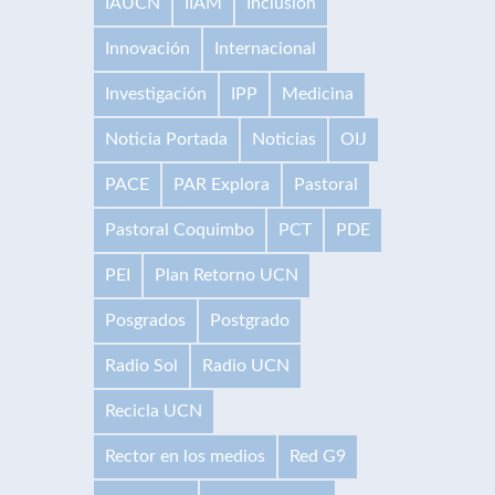
IAUCN
IIAM
Inclusión
Innovación
Internacional
Investigación
IPP
Medicina
Noticia Portada
Noticias
OIJ
PACE
PAR Explora
Pastoral
Pastoral Coquimbo
PCT
PDE
PEI
Plan Retorno UCN
Posgrados
Postgrado
Radio Sol
Radio UCN
Recicla UCN
Rector en los medios
Red G9