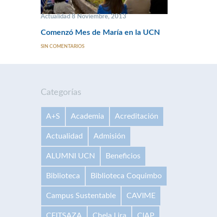
Actualidad 8 Noviembre, 2013
Comenzó Mes de María en la UCN
SIN COMENTARIOS
Categorías
A+S
Academia
Acreditación
Actualidad
Admisión
ALUMNI UCN
Beneficios
Biblioteca
Biblioteca Coquimbo
Campus Sustentable
CAVIME
CEITSAZA
Chela Lira
CIAP