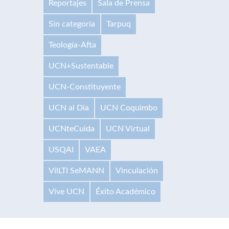
Reportajes
Sala de Prensa
Sin categoría
Tarpuq
Teología-Afta
UCN+Sustentable
UCN-Constituyente
UCN al Día
UCN Coquimbo
UCNteCuida
UCN Virtual
USQAI
VAEA
VilLTI SeMANN
Vinculación
Vive UCN
Éxito Académico