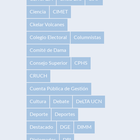
Ciencia
CIMET
Ckelar Volcanes
Colegio Electoral
Columnistas
Comité de Dama
Consejo Superior
CPHS
CRUCH
Cuenta Pública de Gestión
Cultura
Debate
DeLTA UCN
Deporte
Deportes
Destacado
DGE
DIMM
Diplomados
DRI