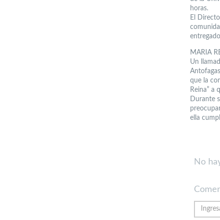
horas.
El Directo
comunidad 
entregado
MARIA R
Un llamad
Antofagas
que la co
Reina” a q
Durante s
preocupar
ella cump
No hay
Comen