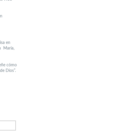
án
isa en
en María,
nseñe cómo
de Dios”.