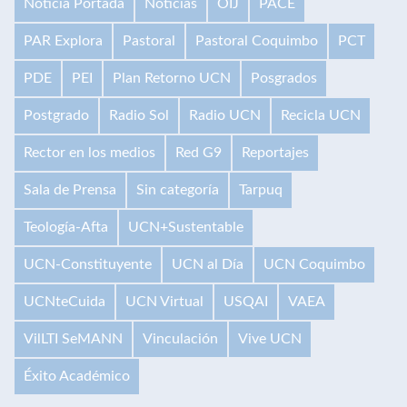
Noticia Portada
Noticias
OIJ
PACE
PAR Explora
Pastoral
Pastoral Coquimbo
PCT
PDE
PEI
Plan Retorno UCN
Posgrados
Postgrado
Radio Sol
Radio UCN
Recicla UCN
Rector en los medios
Red G9
Reportajes
Sala de Prensa
Sin categoría
Tarpuq
Teología-Afta
UCN+Sustentable
UCN-Constituyente
UCN al Día
UCN Coquimbo
UCNteCuida
UCN Virtual
USQAI
VAEA
VilLTI SeMANN
Vinculación
Vive UCN
Éxito Académico