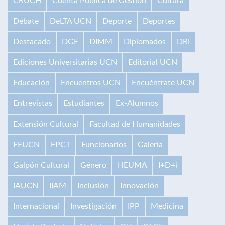
CRUCH
Cuenta Pública de Gestión
Cultura
Debate
DeLTA UCN
Deporte
Deportes
Destacado
DGE
DIMM
Diplomados
DRI
Ediciones Universitarias UCN
Editorial UCN
Educación
Encuentros UCN
Encuéntrate UCN
Entrevistas
Estudiantes
Ex-Alumnos
Extensión Cultural
Facultad de Humanidades
FEUCN
FPCT
Funcionarios
Galería
Galpón Cultural
Género
HEUMA
I+D+i
IAUCN
IIAM
Inclusión
Innovación
Internacional
Investigación
IPP
Medicina