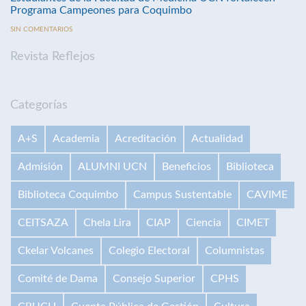
Programa Campeones para Coquimbo
SIN COMENTARIOS
Revista Reflejos
Categorías
A+S
Academia
Acreditación
Actualidad
Admisión
ALUMNI UCN
Beneficios
Biblioteca
Biblioteca Coquimbo
Campus Sustentable
CAVIME
CEITSAZA
Chela Lira
CIAP
Ciencia
CIMET
Ckelar Volcanes
Colegio Electoral
Columnistas
Comité de Dama
Consejo Superior
CPHS