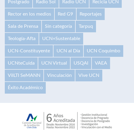
Postgrado
Radio Sol
Radio UCN
Recicla UCN
Rector en los medios
Red G9
Reportajes
Sala de Prensa
Sin categoría
Tarpuq
Teología-Afta
UCN+Sustentable
UCN-Constituyente
UCN al Día
UCN Coquimbo
UCNteCuida
UCN Virtual
USQAI
VAEA
VilLTI SeMANN
Vinculación
Vive UCN
Éxito Académico