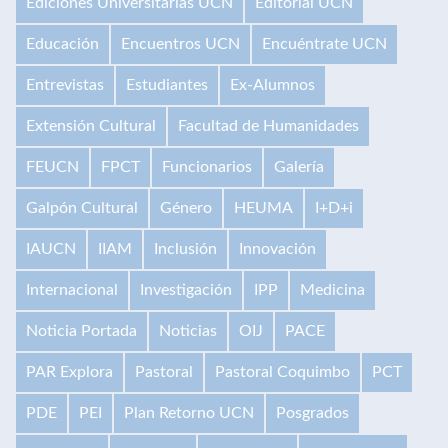
Ediciones Universitarias UCN
Editorial UCN
Educación
Encuentros UCN
Encuéntrate UCN
Entrevistas
Estudiantes
Ex-Alumnos
Extensión Cultural
Facultad de Humanidades
FEUCN
FPCT
Funcionarios
Galería
Galpón Cultural
Género
HEUMA
I+D+i
IAUCN
IIAM
Inclusión
Innovación
Internacional
Investigación
IPP
Medicina
Noticia Portada
Noticias
OIJ
PACE
PAR Explora
Pastoral
Pastoral Coquimbo
PCT
PDE
PEI
Plan Retorno UCN
Posgrados