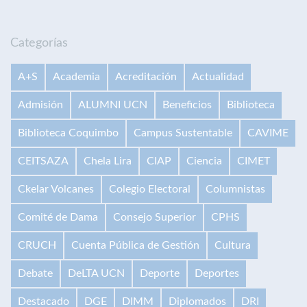
Categorías
A+S
Academia
Acreditación
Actualidad
Admisión
ALUMNI UCN
Beneficios
Biblioteca
Biblioteca Coquimbo
Campus Sustentable
CAVIME
CEITSAZA
Chela Lira
CIAP
Ciencia
CIMET
Ckelar Volcanes
Colegio Electoral
Columnistas
Comité de Dama
Consejo Superior
CPHS
CRUCH
Cuenta Pública de Gestión
Cultura
Debate
DeLTA UCN
Deporte
Deportes
Destacado
DGE
DIMM
Diplomados
DRI