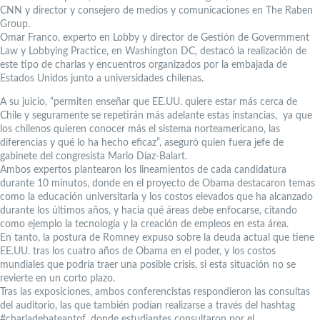
CNN y director y consejero de medios y comunicaciones en The Raben
Group.
Omar Franco, experto en Lobby y director de Gestión de Govermment
Law y Lobbying Practice, en Washington DC, destacó la realización de
este tipo de charlas y encuentros organizados por la embajada de
Estados Unidos junto a universidades chilenas.
A su juicio, “permiten enseñar que EE.UU. quiere estar más cerca de
Chile y seguramente se repetirán más adelante estas instancias, ya que
los chilenos quieren conocer más el sistema norteamericano, las
diferencias y qué lo ha hecho eficaz”, aseguró quien fuera jefe de
gabinete del congresista Mario Díaz-Balart.
Ambos expertos plantearon los lineamientos de cada candidatura
durante 10 minutos, donde en el proyecto de Obama destacaron temas
como la educación universitaria y los costos elevados que ha alcanzado
durante los últimos años, y hacia qué áreas debe enfocarse, citando
como ejemplo la tecnología y la creación de empleos en esta área.
En tanto, la postura de Romney expuso sobre la deuda actual que tiene
EE.UU. tras los cuatro años de Obama en el poder, y los costos
mundiales que podría traer una posible crisis, si esta situación no se
revierte en un corto plazo.
Tras las exposiciones, ambos conferencistas respondieron las consultas
del auditorio, las que también podían realizarse a través del hashtag
#charladebateantof, donde estudiantes consultaron por el