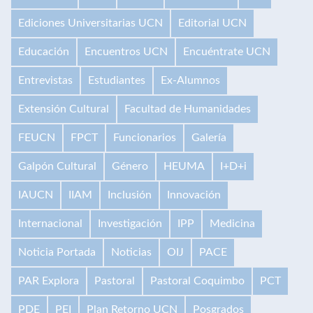
Ediciones Universitarias UCN
Editorial UCN
Educación
Encuentros UCN
Encuéntrate UCN
Entrevistas
Estudiantes
Ex-Alumnos
Extensión Cultural
Facultad de Humanidades
FEUCN
FPCT
Funcionarios
Galería
Galpón Cultural
Género
HEUMA
I+D+i
IAUCN
IIAM
Inclusión
Innovación
Internacional
Investigación
IPP
Medicina
Noticia Portada
Noticias
OIJ
PACE
PAR Explora
Pastoral
Pastoral Coquimbo
PCT
PDE
PEI
Plan Retorno UCN
Posgrados