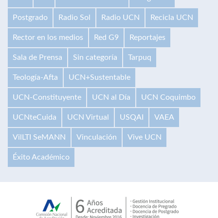
Postgrado
Radio Sol
Radio UCN
Recicla UCN
Rector en los medios
Red G9
Reportajes
Sala de Prensa
Sin categoría
Tarpuq
Teología-Afta
UCN+Sustentable
UCN-Constituyente
UCN al Día
UCN Coquimbo
UCNteCuida
UCN Virtual
USQAI
VAEA
VilLTI SeMANN
Vinculación
Vive UCN
Éxito Académico