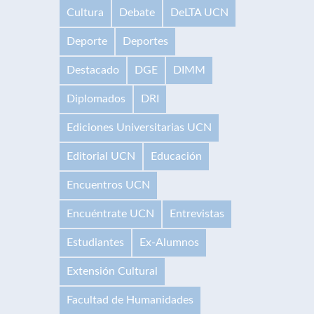
Cultura
Debate
DeLTA UCN
Deporte
Deportes
Destacado
DGE
DIMM
Diplomados
DRI
Ediciones Universitarias UCN
Editorial UCN
Educación
Encuentros UCN
Encuéntrate UCN
Entrevistas
Estudiantes
Ex-Alumnos
Extensión Cultural
Facultad de Humanidades