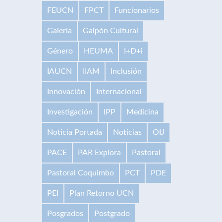
FEUCN
FPCT
Funcionarios
Galería
Galpón Cultural
Género
HEUMA
I+D+i
IAUCN
IIAM
Inclusión
Innovación
Internacional
Investigación
IPP
Medicina
Noticia Portada
Noticias
OIJ
PACE
PAR Explora
Pastoral
Pastoral Coquimbo
PCT
PDE
PEI
Plan Retorno UCN
Posgrados
Postgrado