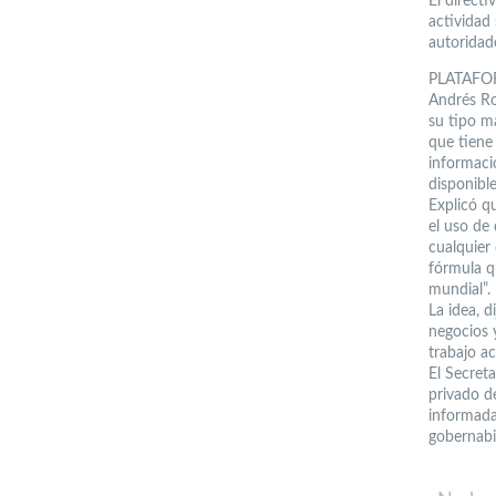
El direct
actividad
autoridad
PLATAF
Andrés Ro
su tipo m
que tiene 
informaci
disponible
Explicó q
el uso de
cualquier 
fórmula q
mundial”.
La idea, d
negocios 
trabajo a
El Secreta
privado d
informada
gobernabil