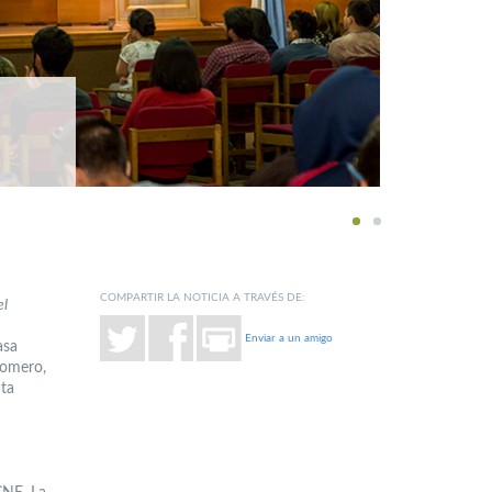
1
2
COMPARTIR LA NOTICIA A TRAVÉS DE:
el
Enviar a un amigo
asa
Romero,
nta