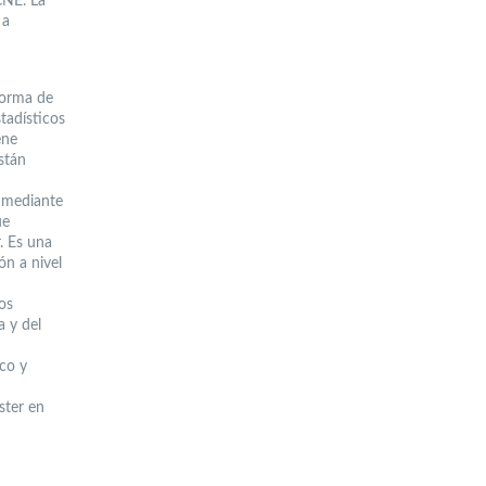
CNE. La
 a
forma de
tadísticos
ene
stán
r mediante
ue
r. Es una
ón a nivel
os
a y del
ico y
ster en