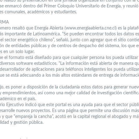
ivo realizó su presentación en una jornada organizada en conjunto con la 
 se enmarcó dentro del Primer Coloquio Universitario de Energía, y reunió
es comunales, académicos y estudiantes.
ORMA
mero resaltó que Energía Abierta (www.energiaabierta.cne.cl) es la plata
ás importante de Latinoamérica. “Se pueden encontrar todos los datos es
el sector energético chileno”, señaló, junto con agregar que el sitio conti
ón de entidades públicas y de centros de despacho del sistema, los que e
s en un solo lugar.
ue el formato está diseñado para que cualquier persona los pueda utiliza
 diversos software estadísticos. “La información está abierta de manera q
desarrollador de aplicaciones para teléfonos inteligentes los pueda utiliza
ue se está adecuando a los más altos estándares de entrega de informaci
ijo, es poner a disposición de la ciudadanía estos datos para generar nuev
y emprendimientos, así como una mejor calidad de investigación científic
cadémico en el país.
rio Ejecutivo indicó que este portal es una ayuda para que el sector públ
esarrolle nuevos proyectos. Es una página que permite una discusión más
 y que “empareja la cancha”, acotó en la capital regional el abogado y má
idad y gestión pública.