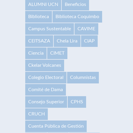
ALUMNI UCN
Beneficios
Biblioteca
Biblioteca Coquimbo
Campus Sustentable
CAVIME
CEITSAZA
Chela Lira
CIAP
Ciencia
CIMET
Ckelar Volcanes
Colegio Electoral
Columnistas
Comité de Dama
Consejo Superior
CPHS
CRUCH
Cuenta Pública de Gestión