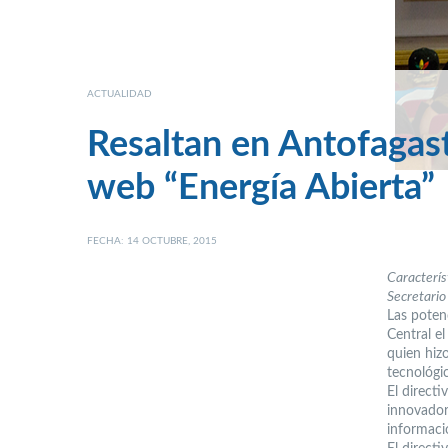
ACTUALIDAD
Resaltan en Antofagast
web “Energía Abierta”
FECHA: 14 OCTUBRE, 2015
Caracterís
Secretario
Las poten
Central e
quien hiz
tecnológic
El directi
innovador
informació