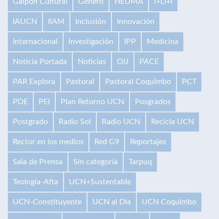
Galpón Cultural
Género
HEUMA
I+D+i
IAUCN
IIAM
Inclusión
Innovación
Internacional
Investigación
IPP
Medicina
Noticia Portada
Noticias
OIJ
PACE
PAR Explora
Pastoral
Pastoral Coquimbo
PCT
PDE
PEI
Plan Retorno UCN
Posgrados
Postgrado
Radio Sol
Radio UCN
Recicla UCN
Rector en los medios
Red G9
Reportajes
Sala de Prensa
Sin categoría
Tarpuq
Teología-Afta
UCN+Sustentable
UCN-Constituyente
UCN al Día
UCN Coquimbo