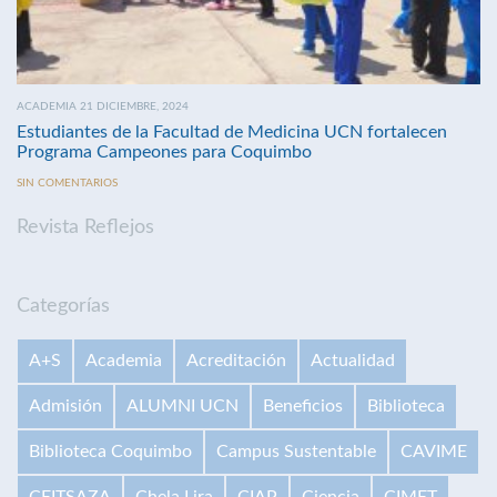
ACADEMIA 21 DICIEMBRE, 2024
Estudiantes de la Facultad de Medicina UCN fortalecen
Programa Campeones para Coquimbo
SIN COMENTARIOS
Revista Reflejos
Categorías
A+S
Academia
Acreditación
Actualidad
Admisión
ALUMNI UCN
Beneficios
Biblioteca
Biblioteca Coquimbo
Campus Sustentable
CAVIME
CEITSAZA
Chela Lira
CIAP
Ciencia
CIMET