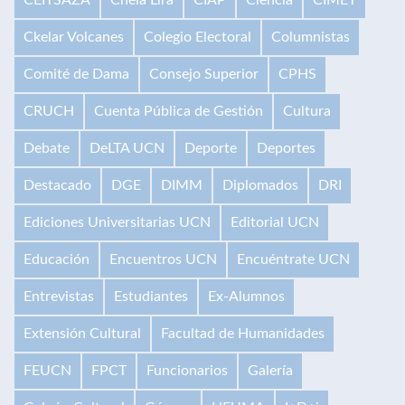
Ckelar Volcanes
Colegio Electoral
Columnistas
Comité de Dama
Consejo Superior
CPHS
CRUCH
Cuenta Pública de Gestión
Cultura
Debate
DeLTA UCN
Deporte
Deportes
Destacado
DGE
DIMM
Diplomados
DRI
Ediciones Universitarias UCN
Editorial UCN
Educación
Encuentros UCN
Encuéntrate UCN
Entrevistas
Estudiantes
Ex-Alumnos
Extensión Cultural
Facultad de Humanidades
FEUCN
FPCT
Funcionarios
Galería