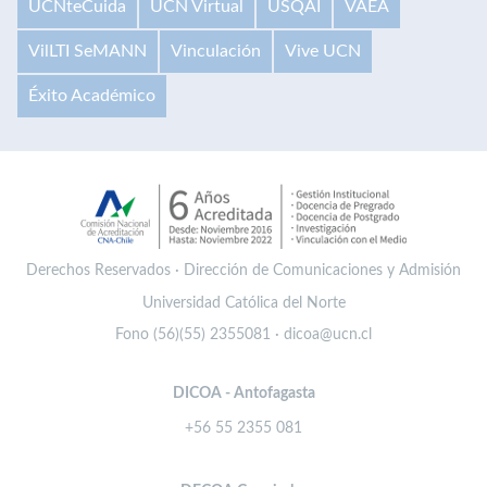
UCNteCuida
UCN Virtual
USQAI
VAEA
VilLTI SeMANN
Vinculación
Vive UCN
Éxito Académico
Derechos Reservados · Dirección de Comunicaciones y Admisión
Universidad Católica del Norte
Fono (56)(55) 2355081 · dicoa@ucn.cl
DICOA - Antofagasta
+56 55 2355 081