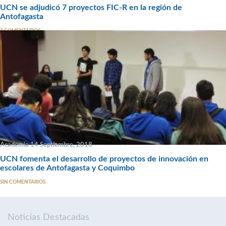
UCN se adjudicó 7 proyectos FIC-R en la región de
Antofagasta
3 COMENTARIOS
Academia 14 Septiembre, 2018
UCN fomenta el desarrollo de proyectos de innovación en
escolares de Antofagasta y Coquimbo
SIN COMENTARIOS
Noticias Destacadas