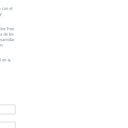
á con el
y
ine Free
ca de los
sarrollar
en
l en la