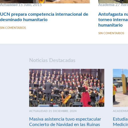
Actualidad 15 Julio, 2015
Academia 27 Abri
UCN prepara competencia internacional de
Antofagasta n
desminado humanitario
torneo intern
humanitario
SIN COMENTARIOS
SIN COMENTARIOS
Noticias Destacadas
ACTUALIDAD 21 DICIEMBRE, 2024
ACADEMIA 
Masiva asistencia tuvo espectacular
Estudia
Concierto de Navidad en las Ruinas
Medici