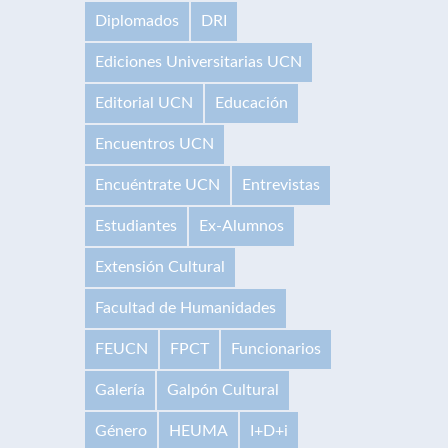
Diplomados
DRI
Ediciones Universitarias UCN
Editorial UCN
Educación
Encuentros UCN
Encuéntrate UCN
Entrevistas
Estudiantes
Ex-Alumnos
Extensión Cultural
Facultad de Humanidades
FEUCN
FPCT
Funcionarios
Galería
Galpón Cultural
Género
HEUMA
I+D+i