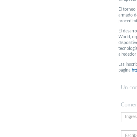
El torneo 
armado de
procedimi
El desarr
World, org
dispositiv
tecnologí
alrededor 
Las inscri
página
ht
Un co
Comen