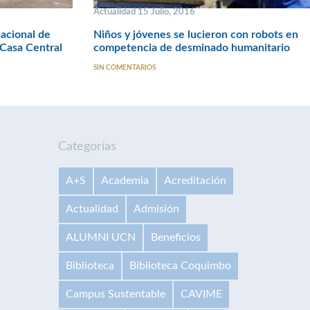
Actualidad 15 Julio, 2016
acional de
Niños y jóvenes se lucieron con robots en
 Casa Central
competencia de desminado humanitario
SIN COMENTARIOS
Categorías
A+S
Academia
Acreditación
Actualidad
Admisión
ALUMNI UCN
Beneficios
Biblioteca
Biblioteca Coquimbo
Campus Sustentable
CAVIME