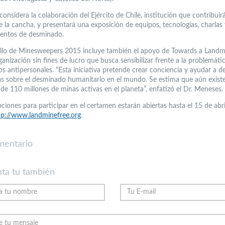
considera la colaboración del Ejército de Chile, institución que contribuir
 la cancha, y presentará una exposición de equipos, tecnologías, charlas 
entos de desminado.
ollo de Minesweepers 2015 incluye también el apoyo de Towards a Landm
anización sin fines de lucro que busca sensibilizar frente a la problemáti
os antipersonales. “Esta iniciativa pretende crear conciencia y ayudar a de
as sobre el desminado humanitario en el mundo. Se estima que aún exist
de 110 millones de minas activas en el planeta”, enfatizó el Dr. Meneses.
pciones para participar en el certamen estarán abiertas hasta el 15 de abri
tp://www.landminefree.org
.
mentario
ta tu también