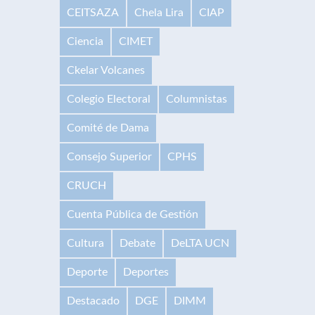
CEITSAZA
Chela Lira
CIAP
Ciencia
CIMET
Ckelar Volcanes
Colegio Electoral
Columnistas
Comité de Dama
Consejo Superior
CPHS
CRUCH
Cuenta Pública de Gestión
Cultura
Debate
DeLTA UCN
Deporte
Deportes
Destacado
DGE
DIMM