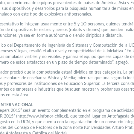
into, una veintena de equipos provenientes de países de América, Asia y E
 sus dispositivos y desarrollos para la búsqueda humanitaria de minas e
ulado con este tipo de explosivos antipersonales.
esentativo lo integran usualmente entre 5 y 1O personas, quienes tendrá
ón de dispositivos terrestres y aéreos (robots y drones) que pueden realiz
 funciones, ya sea en forma autónoma o siendo dirigidos a distancia.
ico del Departamento de Ingeniería de Sistemas y Computación de la UC
neses Villegas, resaltó el alto nivel y competitividad de la iniciativa. “En
s simuladas visibles y no visibles, y ganará el equipo que sea capaz de de
ero de estos artefactos en un plazo de tiempo determinado”, agregó.
gador precisó que la competencia estará dividida en tres categorías. La pr
 a escolares de enseñanza Básica y Media; mientras que una segunda incl
es y profesores de instituciones de Educación Superior. La tercera consid
antes de empresas e industrias que busquen mostrar y probar sus desarro
os en esta área.
INTERNACIONAL
pers 2015” será un evento complementario en el programa de actividad
2015” (http://www.infonor-chile.cl), que tendrá lugar en Antofagasta d
agosto en la UCN, y que cuenta con la organización de un consorcio inte
ades del Consejo de Rectores de la zona norte (Universidades Arturo Prat,
 de Antofagasta y Católica del Norte).