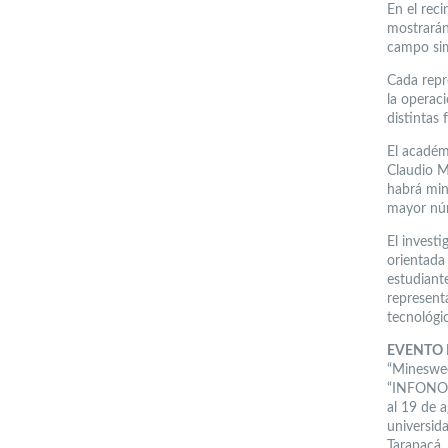
En el rec
mostrarán
campo sim
Cada repr
la operaci
distintas
El académ
Claudio Me
habrá mina
mayor núm
El investi
orientada
estudiant
represent
tecnológic
EVENTO 
“Mineswee
“INFONOR 
al 19 de 
universid
Tarapacá,