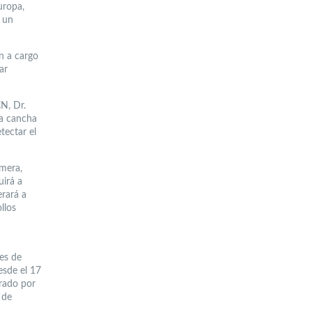
uropa,
n un
n a cargo
ar
N, Dr.
 la cancha
tectar el
imera,
uirá a
erará a
llos
es de
esde el 17
grado por
 de