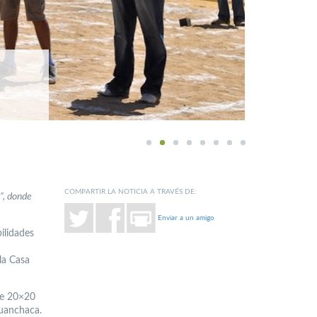
1
2
3
4
5
6
7
8
COMPARTIR LA NOTICIA A TRAVÉS DE:
”, donde
Enviar a un amigo
ilidades
la Casa
 de 20×20
Huanchaca.