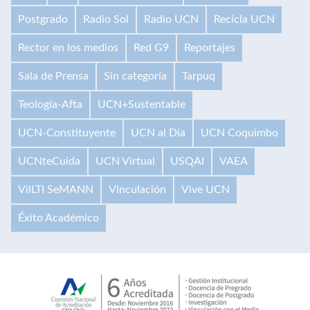
Postgrado
Radio Sol
Radio UCN
Recicla UCN
Rector en los medios
Red G9
Reportajes
Sala de Prensa
Sin categoría
Tarpuq
Teología-Afta
UCN+Sustentable
UCN-Constituyente
UCN al Día
UCN Coquimbo
UCNteCuida
UCN Virtual
USQAI
VAEA
VilLTI SeMANN
Vinculación
Vive UCN
Éxito Académico