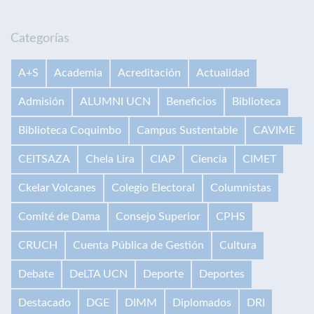
Categorías
A+S
Academia
Acreditación
Actualidad
Admisión
ALUMNI UCN
Beneficios
Biblioteca
Biblioteca Coquimbo
Campus Sustentable
CAVIME
CEITSAZA
Chela Lira
CIAP
Ciencia
CIMET
Ckelar Volcanes
Colegio Electoral
Columnistas
Comité de Dama
Consejo Superior
CPHS
CRUCH
Cuenta Pública de Gestión
Cultura
Debate
DeLTA UCN
Deporte
Deportes
Destacado
DGE
DIMM
Diplomados
DRI