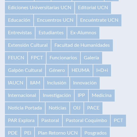
Ediciones Universitarias UCN
Editorial UCN
Educación
Encuentros UCN
Encuéntrate UCN
Entrevistas
Estudiantes
Ex-Alumnos
Extensión Cultural
Facultad de Humanidades
FEUCN
FPCT
Funcionarios
Galería
Galpón Cultural
Género
HEUMA
I+D+i
IAUCN
IIAM
Inclusión
Innovación
Internacional
Investigación
IPP
Medicina
Noticia Portada
Noticias
OIJ
PACE
PAR Explora
Pastoral
Pastoral Coquimbo
PCT
PDE
PEI
Plan Retorno UCN
Posgrados