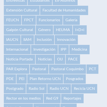
Entrevistas
Estudiantes
Ex-Alumnos
Extensión Cultural
Facultad de Humanidades
FEUCN
FPCT
Funcionarios
Galería
Galpón Cultural
Género
HEUMA
I+D+i
IAUCN
IIAM
Inclusión
Innovación
Internacional
Investigación
IPP
Medicina
Noticia Portada
Noticias
OIJ
PACE
PAR Explora
Pastoral
Pastoral Coquimbo
PCT
PDE
PEI
Plan Retorno UCN
Posgrados
Postgrado
Radio Sol
Radio UCN
Recicla UCN
Rector en los medios
Red G9
Reportajes