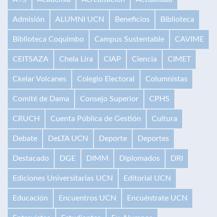
Admisión
ALUMNI UCN
Beneficios
Biblioteca
Biblioteca Coquimbo
Campus Sustentable
CAVIME
CEITSAZA
Chela Lira
CIAP
Ciencia
CIMET
Ckelar Volcanes
Colegio Electoral
Columnistas
Comité de Dama
Consejo Superior
CPHS
CRUCH
Cuenta Pública de Gestión
Cultura
Debate
DeLTA UCN
Deporte
Deportes
Destacado
DGE
DIMM
Diplomados
DRI
Ediciones Universitarias UCN
Editorial UCN
Educación
Encuentros UCN
Encuéntrate UCN