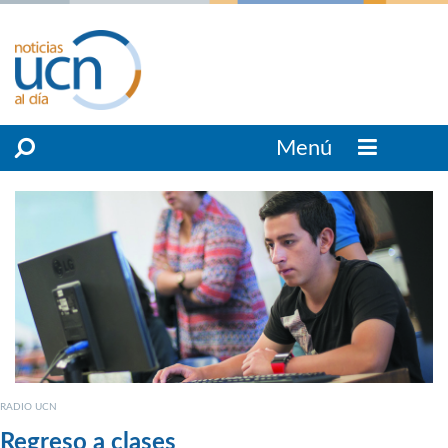
Menú
RADIO UCN
Regreso a clases