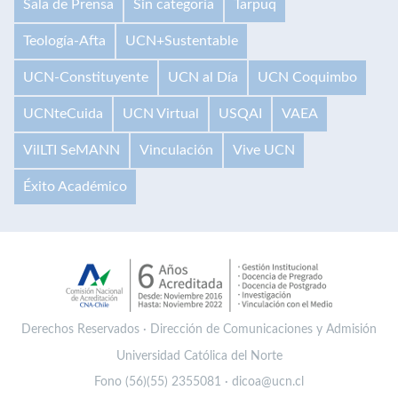
Sala de Prensa
Sin categoría
Tarpuq
Teología-Afta
UCN+Sustentable
UCN-Constituyente
UCN al Día
UCN Coquimbo
UCNteCuida
UCN Virtual
USQAI
VAEA
VilLTI SeMANN
Vinculación
Vive UCN
Éxito Académico
Derechos Reservados · Dirección de Comunicaciones y Admisión
Universidad Católica del Norte
Fono (56)(55) 2355081 · dicoa@ucn.cl