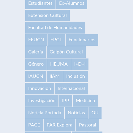
Estudiantes
Ex-Alumnos
Extensión Cultural
Facultad de Humanidades
FEUCN
FPCT
Funcionarios
Galería
Galpón Cultural
Género
HEUMA
I+D+i
IAUCN
IIAM
Inclusión
Innovación
Internacional
Investigación
IPP
Medicina
Noticia Portada
Noticias
OIJ
PACE
PAR Explora
Pastoral