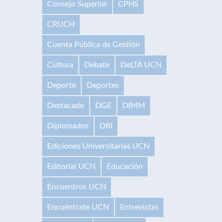
Consejo Superior
CPHS
CRUCH
Cuenta Pública de Gestión
Cultura
Debate
DeLTA UCN
Deporte
Deportes
Destacado
DGE
DIMM
Diplomados
DRI
Ediciones Universitarias UCN
Editorial UCN
Educación
Encuentros UCN
Encuéntrate UCN
Entrevistas