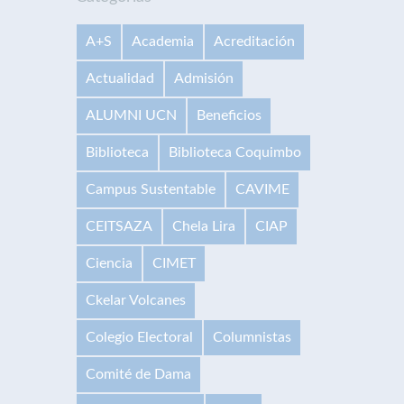
A+S
Academia
Acreditación
Actualidad
Admisión
ALUMNI UCN
Beneficios
Biblioteca
Biblioteca Coquimbo
Campus Sustentable
CAVIME
CEITSAZA
Chela Lira
CIAP
Ciencia
CIMET
Ckelar Volcanes
Colegio Electoral
Columnistas
Comité de Dama