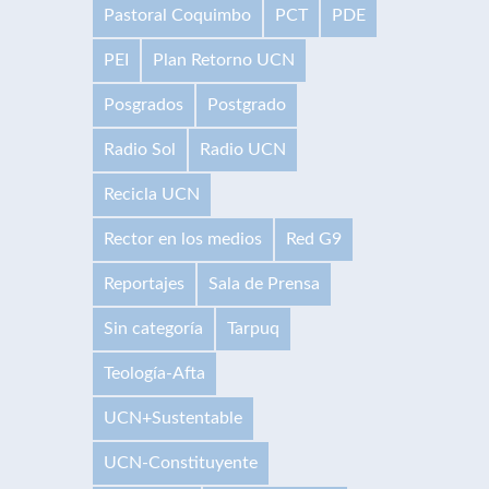
Pastoral Coquimbo
PCT
PDE
PEI
Plan Retorno UCN
Posgrados
Postgrado
Radio Sol
Radio UCN
Recicla UCN
Rector en los medios
Red G9
Reportajes
Sala de Prensa
Sin categoría
Tarpuq
Teología-Afta
UCN+Sustentable
UCN-Constituyente