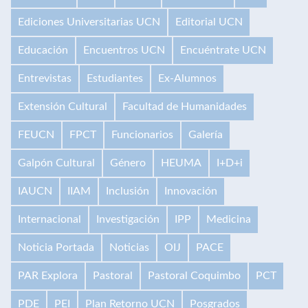
Ediciones Universitarias UCN
Editorial UCN
Educación
Encuentros UCN
Encuéntrate UCN
Entrevistas
Estudiantes
Ex-Alumnos
Extensión Cultural
Facultad de Humanidades
FEUCN
FPCT
Funcionarios
Galería
Galpón Cultural
Género
HEUMA
I+D+i
IAUCN
IIAM
Inclusión
Innovación
Internacional
Investigación
IPP
Medicina
Noticia Portada
Noticias
OIJ
PACE
PAR Explora
Pastoral
Pastoral Coquimbo
PCT
PDE
PEI
Plan Retorno UCN
Posgrados