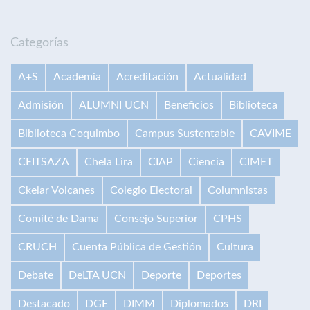
Categorías
A+S
Academia
Acreditación
Actualidad
Admisión
ALUMNI UCN
Beneficios
Biblioteca
Biblioteca Coquimbo
Campus Sustentable
CAVIME
CEITSAZA
Chela Lira
CIAP
Ciencia
CIMET
Ckelar Volcanes
Colegio Electoral
Columnistas
Comité de Dama
Consejo Superior
CPHS
CRUCH
Cuenta Pública de Gestión
Cultura
Debate
DeLTA UCN
Deporte
Deportes
Destacado
DGE
DIMM
Diplomados
DRI