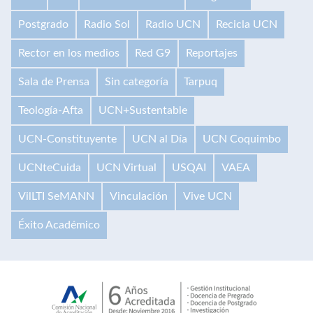
Postgrado
Radio Sol
Radio UCN
Recicla UCN
Rector en los medios
Red G9
Reportajes
Sala de Prensa
Sin categoría
Tarpuq
Teología-Afta
UCN+Sustentable
UCN-Constituyente
UCN al Día
UCN Coquimbo
UCNteCuida
UCN Virtual
USQAI
VAEA
VilLTI SeMANN
Vinculación
Vive UCN
Éxito Académico