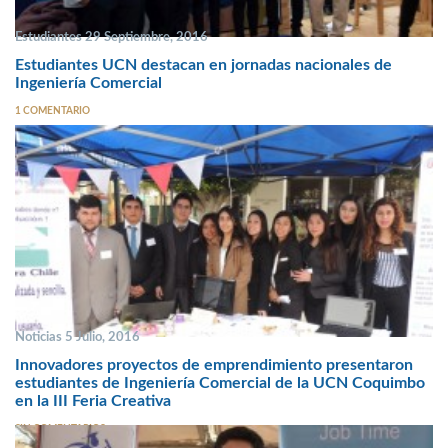
Estudiantes 29 Septiembre, 2016
Estudiantes UCN destacan en jornadas nacionales de
Ingeniería Comercial
1 COMENTARIO
Noticias 5 Julio, 2016
Innovadores proyectos de emprendimiento presentaron
estudiantes de Ingeniería Comercial de la UCN Coquimbo
en la III Feria Creativa
SIN COMENTARIOS