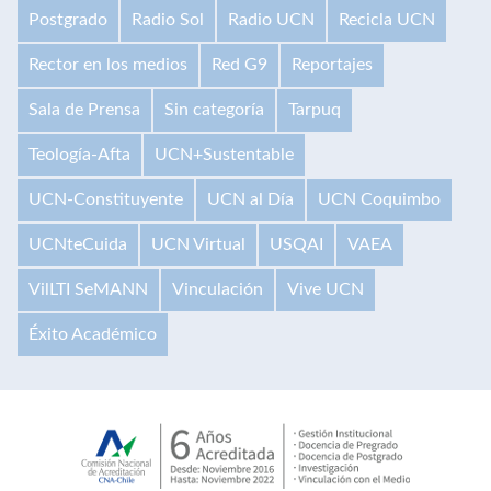
Postgrado
Radio Sol
Radio UCN
Recicla UCN
Rector en los medios
Red G9
Reportajes
Sala de Prensa
Sin categoría
Tarpuq
Teología-Afta
UCN+Sustentable
UCN-Constituyente
UCN al Día
UCN Coquimbo
UCNteCuida
UCN Virtual
USQAI
VAEA
VilLTI SeMANN
Vinculación
Vive UCN
Éxito Académico