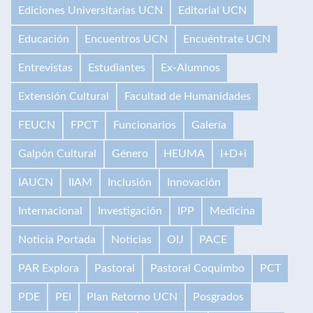
Ediciones Universitarias UCN
Editorial UCN
Educación
Encuentros UCN
Encuéntrate UCN
Entrevistas
Estudiantes
Ex-Alumnos
Extensión Cultural
Facultad de Humanidades
FEUCN
FPCT
Funcionarios
Galería
Galpón Cultural
Género
HEUMA
I+D+i
IAUCN
IIAM
Inclusión
Innovación
Internacional
Investigación
IPP
Medicina
Noticia Portada
Noticias
OIJ
PACE
PAR Explora
Pastoral
Pastoral Coquimbo
PCT
PDE
PEI
Plan Retorno UCN
Posgrados