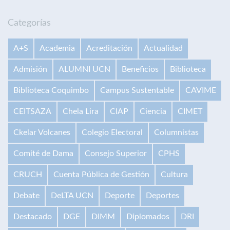
Categorías
A+S
Academia
Acreditación
Actualidad
Admisión
ALUMNI UCN
Beneficios
Biblioteca
Biblioteca Coquimbo
Campus Sustentable
CAVIME
CEITSAZA
Chela Lira
CIAP
Ciencia
CIMET
Ckelar Volcanes
Colegio Electoral
Columnistas
Comité de Dama
Consejo Superior
CPHS
CRUCH
Cuenta Pública de Gestión
Cultura
Debate
DeLTA UCN
Deporte
Deportes
Destacado
DGE
DIMM
Diplomados
DRI