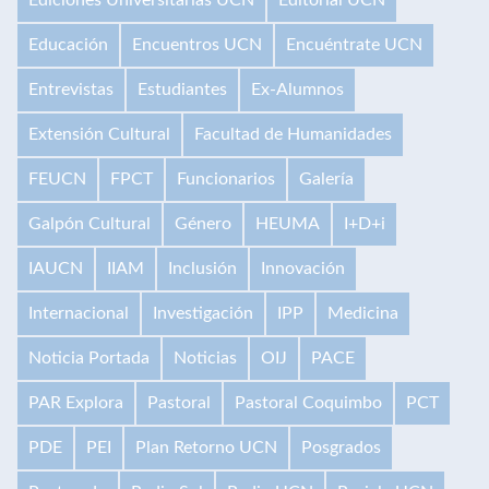
Ediciones Universitarias UCN
Editorial UCN
Educación
Encuentros UCN
Encuéntrate UCN
Entrevistas
Estudiantes
Ex-Alumnos
Extensión Cultural
Facultad de Humanidades
FEUCN
FPCT
Funcionarios
Galería
Galpón Cultural
Género
HEUMA
I+D+i
IAUCN
IIAM
Inclusión
Innovación
Internacional
Investigación
IPP
Medicina
Noticia Portada
Noticias
OIJ
PACE
PAR Explora
Pastoral
Pastoral Coquimbo
PCT
PDE
PEI
Plan Retorno UCN
Posgrados