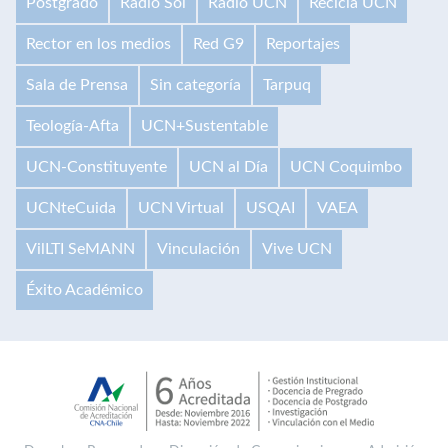
Postgrado
Radio Sol
Radio UCN
Recicla UCN
Rector en los medios
Red G9
Reportajes
Sala de Prensa
Sin categoría
Tarpuq
Teología-Afta
UCN+Sustentable
UCN-Constituyente
UCN al Día
UCN Coquimbo
UCNteCuida
UCN Virtual
USQAI
VAEA
VilLTI SeMANN
Vinculación
Vive UCN
Éxito Académico