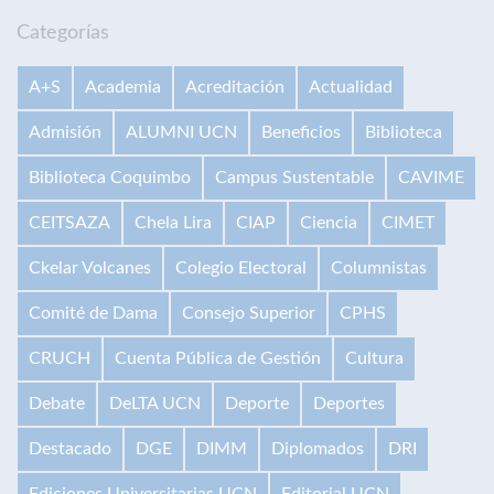
Categorías
A+S
Academia
Acreditación
Actualidad
Admisión
ALUMNI UCN
Beneficios
Biblioteca
Biblioteca Coquimbo
Campus Sustentable
CAVIME
CEITSAZA
Chela Lira
CIAP
Ciencia
CIMET
Ckelar Volcanes
Colegio Electoral
Columnistas
Comité de Dama
Consejo Superior
CPHS
CRUCH
Cuenta Pública de Gestión
Cultura
Debate
DeLTA UCN
Deporte
Deportes
Destacado
DGE
DIMM
Diplomados
DRI