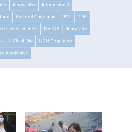
ión
Innovación
Internacional
toral
Pastoral Coquimbo
PCT
PDE
ctor en los medios
Red G9
Reportajes
te
UCN al Día
UCN Coquimbo
ito Académico