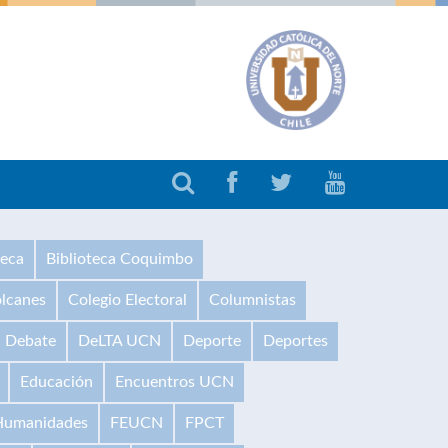
teca
Biblioteca Coquimbo
olcanes
Colegio Electoral
Columnistas
Debate
DeLTA UCN
Deporte
Deportes
Educación
Encuentros UCN
 Humanidades
FEUCN
FPCT