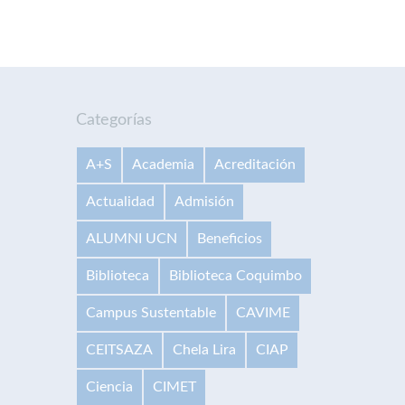
Categorías
A+S
Academia
Acreditación
Actualidad
Admisión
ALUMNI UCN
Beneficios
Biblioteca
Biblioteca Coquimbo
Campus Sustentable
CAVIME
CEITSAZA
Chela Lira
CIAP
Ciencia
CIMET