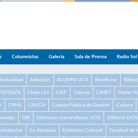
s
Columnistas
Galería
Sala de Prensa
Radio Sol
Actualidad
Admisión
ALUMNI UCN
Beneficios
Biblio
CEITSAZA
Chela Lira
CIAP
Ciencia
CIMET
Ckelar V
r
CPHS
CRUCH
Cuenta Pública de Gestión
Cultura
omados
DRI
Ediciones Universitarias UCN
Editorial UCN
studiantes
Ex-Alumnos
Extensión Cultural
Facultad de