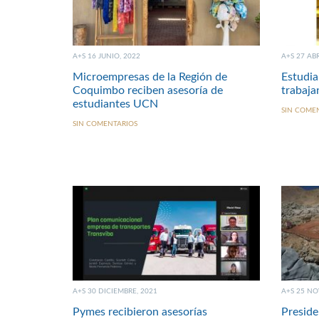
A+S 16 JUNIO, 2022
A+S 27 ABR
Microempresas de la Región de
Estudia
Coquimbo reciben asesoría de
trabaja
estudiantes UCN
SIN COME
SIN COMENTARIOS
A+S 30 DICIEMBRE, 2021
A+S 25 NO
Pymes recibieron asesorías
Preside