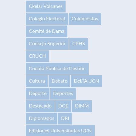
Ckelar Volcanes
Colegio Electoral
Columnistas
Comité de Dama
Consejo Superior
CPHS
CRUCH
Cuenta Pública de Gestión
Cultura
Debate
DeLTA UCN
Deporte
Deportes
Destacado
DGE
DIMM
Diplomados
DRI
Ediciones Universitarias UCN