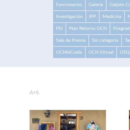
Funcionarios
Galería
Galpón Cu
Investigación
IPP
Medicina
N
PEI
Plan Retorno UCN
Posgrad
Sala de Prensa
Sin categoría
Ta
UCNteCuida
UCN Virtual
USQ
A+S