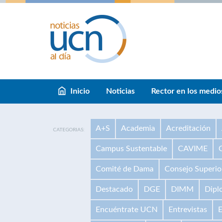
Inicio
Noticias
Rector en los medio
A+S
Academia
Acreditación
CATEGORIAS:
Campus Sustentable
CAVIME
Comité de Dama
Consejo Superio
Destacado
DGE
DIMM
Dipl
Encuéntrate UCN
Entrevistas
E