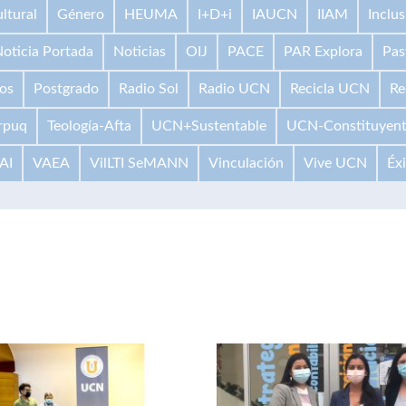
ltural
Género
HEUMA
I+D+i
IAUCN
IIAM
Inclus
oticia Portada
Noticias
OIJ
PACE
PAR Explora
Pas
os
Postgrado
Radio Sol
Radio UCN
Recicla UCN
Re
rpuq
Teología-Afta
UCN+Sustentable
UCN-Constituyen
AI
VAEA
VilLTI SeMANN
Vinculación
Vive UCN
Éx