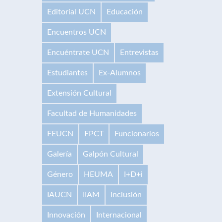
Editorial UCN
Educación
Encuentros UCN
Encuéntrate UCN
Entrevistas
Estudiantes
Ex-Alumnos
Extensión Cultural
Facultad de Humanidades
FEUCN
FPCT
Funcionarios
Galería
Galpón Cultural
Género
HEUMA
I+D+i
IAUCN
IIAM
Inclusión
Innovación
Internacional