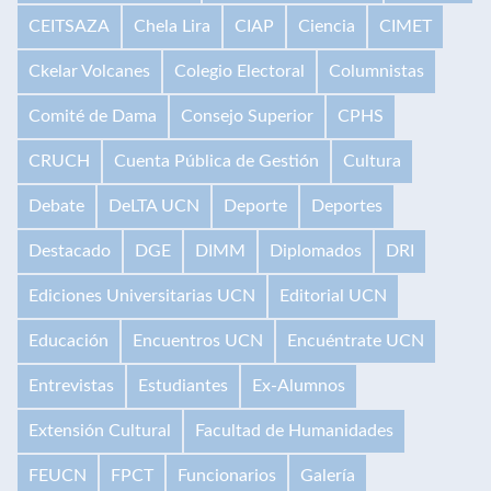
CEITSAZA
Chela Lira
CIAP
Ciencia
CIMET
Ckelar Volcanes
Colegio Electoral
Columnistas
Comité de Dama
Consejo Superior
CPHS
CRUCH
Cuenta Pública de Gestión
Cultura
Debate
DeLTA UCN
Deporte
Deportes
Destacado
DGE
DIMM
Diplomados
DRI
Ediciones Universitarias UCN
Editorial UCN
Educación
Encuentros UCN
Encuéntrate UCN
Entrevistas
Estudiantes
Ex-Alumnos
Extensión Cultural
Facultad de Humanidades
FEUCN
FPCT
Funcionarios
Galería