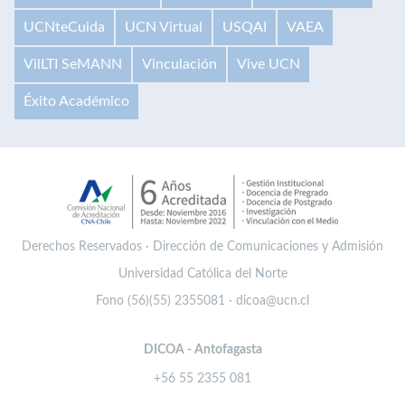
UCNteCuida
UCN Virtual
USQAI
VAEA
VilLTI SeMANN
Vinculación
Vive UCN
Éxito Académico
Derechos Reservados · Dirección de Comunicaciones y Admisión
Universidad Católica del Norte
Fono (56)(55) 2355081 · dicoa@ucn.cl
DICOA - Antofagasta
+56 55 2355 081