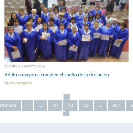
ACADEMIA 1 AGOSTO, 2016
Adultos mayores cumplen el sueño de la titulación
SIN COMENTARIOS
«
Primera
«
...
10
20
30
...
687
6
»