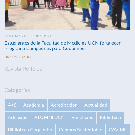
ACADEMIA 21 DICIEMBRE, 2024
Estudiantes de la Facultad de Medicina UCN fortalecen
Programa Campeones para Coquimbo
SIN COMENTARIOS
Revista Reflejos
Categorías
A+S
Academia
Acreditación
Actualidad
Admisión
ALUMNI UCN
Beneficios
Biblioteca
Biblioteca Coquimbo
Campus Sustentable
CAVIME