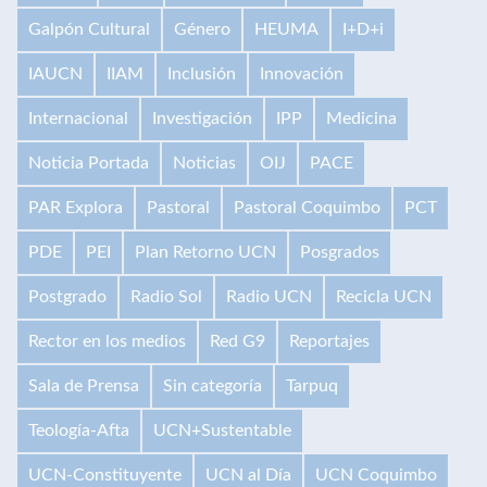
Galpón Cultural
Género
HEUMA
I+D+i
IAUCN
IIAM
Inclusión
Innovación
Internacional
Investigación
IPP
Medicina
Noticia Portada
Noticias
OIJ
PACE
PAR Explora
Pastoral
Pastoral Coquimbo
PCT
PDE
PEI
Plan Retorno UCN
Posgrados
Postgrado
Radio Sol
Radio UCN
Recicla UCN
Rector en los medios
Red G9
Reportajes
Sala de Prensa
Sin categoría
Tarpuq
Teología-Afta
UCN+Sustentable
UCN-Constituyente
UCN al Día
UCN Coquimbo