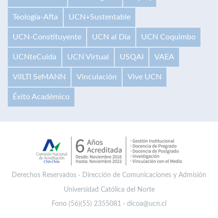
Teología-Afta
UCN+Sustentable
UCN-Constituyente
UCN al Día
UCN Coquimbo
UCNteCuida
UCN Virtual
USQAI
VAEA
VilLTI SeMANN
Vinculación
Vive UCN
Éxito Académico
Derechos Reservados · Dirección de Comunicaciones y Admisión
Universidad Católica del Norte
Fono (56)(55) 2355081 · dicoa@ucn.cl