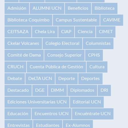
Admisión
ALUMNI UCN
Beneficios
Biblioteca
Biblioteca Coquimbo
Campus Sustentable
CAVIME
CEITSAZA
Chela Lira
CIAP
Ciencia
CIMET
Ckelar Volcanes
Colegio Electoral
Columnistas
Comité de Dama
Consejo Superior
CPHS
CRUCH
Cuenta Pública de Gestión
Cultura
Debate
DeLTA UCN
Deporte
Deportes
Destacado
DGE
DIMM
Diplomados
DRI
Ediciones Universitarias UCN
Editorial UCN
Educación
Encuentros UCN
Encuéntrate UCN
Entrevistas
Estudiantes
Ex-Alumnos