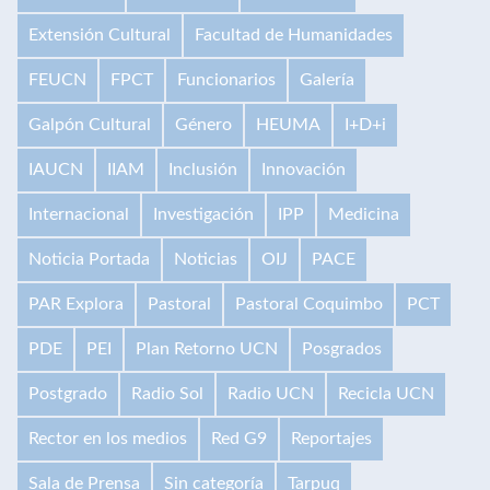
Extensión Cultural
Facultad de Humanidades
FEUCN
FPCT
Funcionarios
Galería
Galpón Cultural
Género
HEUMA
I+D+i
IAUCN
IIAM
Inclusión
Innovación
Internacional
Investigación
IPP
Medicina
Noticia Portada
Noticias
OIJ
PACE
PAR Explora
Pastoral
Pastoral Coquimbo
PCT
PDE
PEI
Plan Retorno UCN
Posgrados
Postgrado
Radio Sol
Radio UCN
Recicla UCN
Rector en los medios
Red G9
Reportajes
Sala de Prensa
Sin categoría
Tarpuq