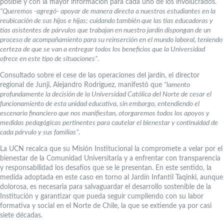
posible y con la mayor información para cada uno de los involucrados.
“Queremos -agregó- apoyar de manera directa a nuestros estudiantes en la
reubicación de sus hijos e hijas; cuidando también que las tías educadoras y
tías asistentes de párvulos que trabajan en nuestro jardín dispongan de un
proceso de acompañamiento para su reinserción en el mundo laboral, teniendo
certeza de que se van a entregar todos los beneficios que la Universidad
ofrece en este tipo de situaciones”
.
Consultado sobre el cese de las operaciones del jardín, el director
regional de Junji, Alejandro Rodríguez, manifestó que
“lamento
profundamente la decisión de la Universidad Católica del Norte de cesar el
funcionamiento de esta unidad educativa, sin embargo, entendiendo el
escenario financiero que nos manifiestan, otorgaremos todos los apoyos y
medidas pedagógicas pertinentes para cautelar el bienestar y continuidad de
cada párvulo y sus familias”
.
La UCN recalca que su Misión Institucional la compromete a velar por el
bienestar de la Comunidad Universitaria y a enfrentar con transparencia
y responsabilidad los desafíos que se le presentan. En este sentido, la
medida adoptada en este caso en torno al Jardín Infantil Taqinki, aunque
dolorosa, es necesaria para salvaguardar el desarrollo sostenible de la
Institución y garantizar que pueda seguir cumpliendo con su labor
formativa y social en el Norte de Chile, la que se extiende ya por casi
siete décadas.