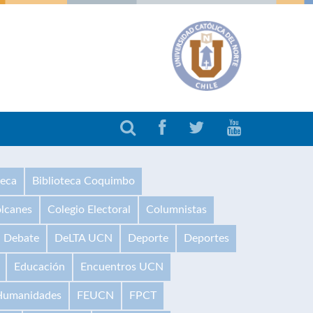
teca
Biblioteca Coquimbo
olcanes
Colegio Electoral
Columnistas
Debate
DeLTA UCN
Deporte
Deportes
Educación
Encuentros UCN
 Humanidades
FEUCN
FPCT