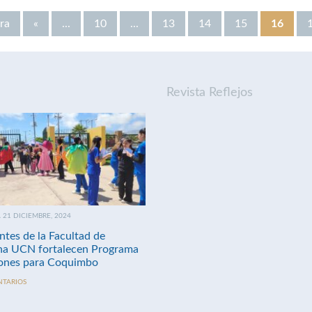
ra
«
...
10
...
13
14
15
16
Revista Reflejos
21 DICIEMBRE, 2024
ntes de la Facultad de
na UCN fortalecen Programa
nes para Coquimbo
NTARIOS