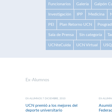
Funcionarios
Galería
Galpón Cu
Investigación
IPP
Medicina
N
PEI
Plan Retorno UCN
Posgrad
Sala de Prensa
Sin categoría
Ta
UCNteCuida
UCN Virtual
USQ
Ex-Alumnos
EX-ALUMNOS 7 DICIEMBRE, 2010
EX-ALUMNO
UCN premió a los mejores del
Asumió 
deporte universitario
Federac