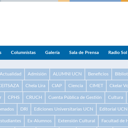
s
Columnistas
Galería
Sala de Prensa
Radio Sol
Actualidad
Admisión
ALUMNI UCN
Beneficios
Biblio
CEITSAZA
Chela Lira
CIAP
Ciencia
CIMET
Ckelar V
r
CPHS
CRUCH
Cuenta Pública de Gestión
Cultura
omados
DRI
Ediciones Universitarias UCN
Editorial UCN
studiantes
Ex-Alumnos
Extensión Cultural
Facultad de