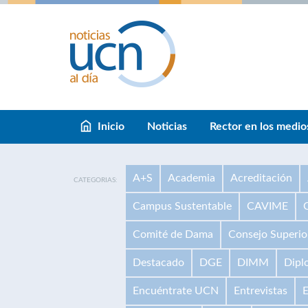
Inicio
Noticias
Rector en los medio
A+S
Academia
Acreditación
CATEGORIAS:
Campus Sustentable
CAVIME
Comité de Dama
Consejo Superio
Destacado
DGE
DIMM
Dipl
Encuéntrate UCN
Entrevistas
E