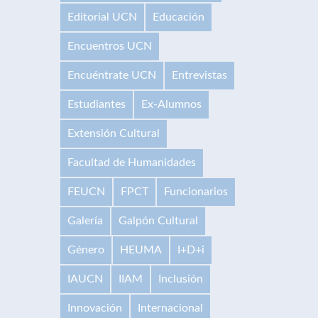
Editorial UCN
Educación
Encuentros UCN
Encuéntrate UCN
Entrevistas
Estudiantes
Ex-Alumnos
Extensión Cultural
Facultad de Humanidades
FEUCN
FPCT
Funcionarios
Galería
Galpón Cultural
Género
HEUMA
I+D+i
IAUCN
IIAM
Inclusión
Innovación
Internacional