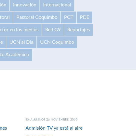
ión
Innovación
Internacional
toral
Pastoral Coquimbo
PCT
PDE
ctor en los medios
Red G9
Reportajes
te
UCN al Día
UCN Coquimbo
ito Académico
EX-ALUMNOS 26 NOVIEMBRE, 2010
enes
Admisión TV ya está al aire