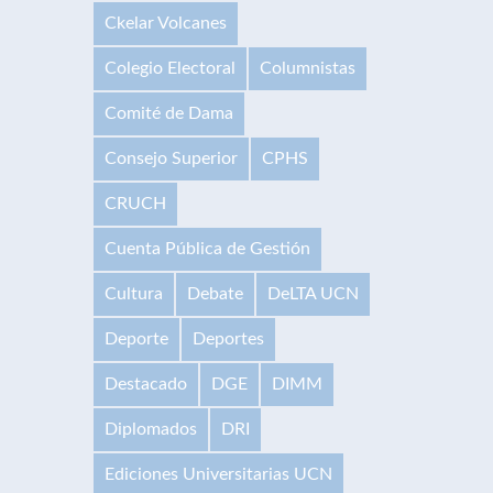
Ckelar Volcanes
Colegio Electoral
Columnistas
Comité de Dama
Consejo Superior
CPHS
CRUCH
Cuenta Pública de Gestión
Cultura
Debate
DeLTA UCN
Deporte
Deportes
Destacado
DGE
DIMM
Diplomados
DRI
Ediciones Universitarias UCN