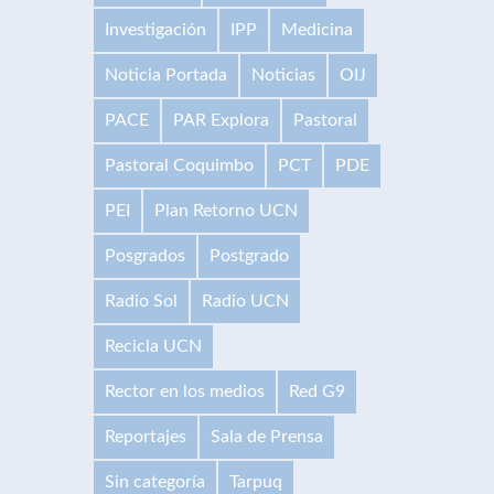
Investigación
IPP
Medicina
Noticia Portada
Noticias
OIJ
PACE
PAR Explora
Pastoral
Pastoral Coquimbo
PCT
PDE
PEI
Plan Retorno UCN
Posgrados
Postgrado
Radio Sol
Radio UCN
Recicla UCN
Rector en los medios
Red G9
Reportajes
Sala de Prensa
Sin categoría
Tarpuq