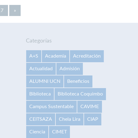
17
»
Categorías
A+S
Academia
Acreditación
Actualidad
Admisión
ALUMNI UCN
Beneficios
Biblioteca
Biblioteca Coquimbo
Campus Sustentable
CAVIME
CEITSAZA
Chela Lira
CIAP
Ciencia
CIMET