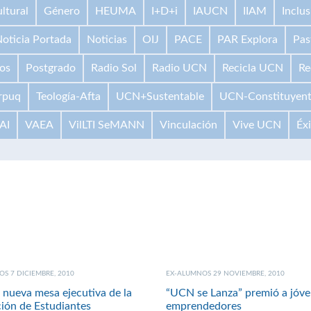
ltural
Género
HEUMA
I+D+i
IAUCN
IIAM
Inclus
oticia Portada
Noticias
OIJ
PACE
PAR Explora
Pas
os
Postgrado
Radio Sol
Radio UCN
Recicla UCN
Re
rpuq
Teología-Afta
UCN+Sustentable
UCN-Constituyen
AI
VAEA
VilLTI SeMANN
Vinculación
Vive UCN
Éx
S 7 DICIEMBRE, 2010
EX-ALUMNOS 29 NOVIEMBRE, 2010
nueva mesa ejecutiva de la
“UCN se Lanza” premió a jóv
ión de Estudiantes
emprendedores