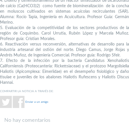
4. Diseño y dimensionamiento de un reactor sintetizador de bicarbonato
de calcio (Ca(HCO3)2) como fuente de biomineralización de la concha
en moluscos cultivados en sistemas acuícolas recirculantes (SAR).
Alumna: Rocío Tapia, Ingeniería en Acuicultura. Profesor Guía: Germán
Merino.
5. Evaluación de la competitividad de los sectores productivos de la
región de Coquimbo. Carol Urrutia, Rubén López y Marcela Muñoz.
Profesor guía: Cristian Morales.
6. Reactivación versus reconversión, alternativas de desarrollo para la
industria artesanal del ostión del norte. Diego Camus, Jorge Rojas y
Andrés Muñoz, de Ingeniería Comercial. Profesor guía: Rodrigo Sfeir.
7. Efecto de la infección por la bacteria Candidatus Xenohaliotis
Californiensis (Proteocanteria: Rickettsiaceae) y el protozoo Margolisiella
Haliotis (Apicomplexa: Eimeriidae) en el desempeño fisiológico y daño
tisulae e juveniles de los abalones Haliotis Rufescens y Haliotis Discus
Hannai.
COMPARTIR LA NOTICIA A TRAVÉS DE:
Enviar a un amigo
No hay comentarios