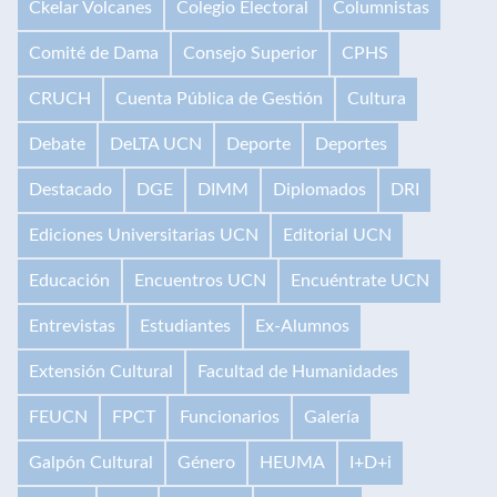
Ckelar Volcanes
Colegio Electoral
Columnistas
Comité de Dama
Consejo Superior
CPHS
CRUCH
Cuenta Pública de Gestión
Cultura
Debate
DeLTA UCN
Deporte
Deportes
Destacado
DGE
DIMM
Diplomados
DRI
Ediciones Universitarias UCN
Editorial UCN
Educación
Encuentros UCN
Encuéntrate UCN
Entrevistas
Estudiantes
Ex-Alumnos
Extensión Cultural
Facultad de Humanidades
FEUCN
FPCT
Funcionarios
Galería
Galpón Cultural
Género
HEUMA
I+D+i