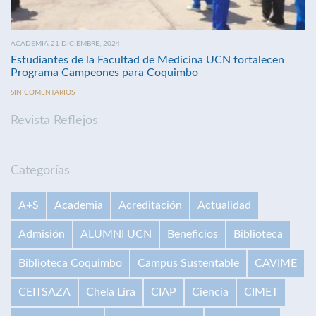
ACADEMIA 21 DICIEMBRE, 2024
Estudiantes de la Facultad de Medicina UCN fortalecen
Programa Campeones para Coquimbo
SIN COMENTARIOS
Revista Reflejos
Categorías
A+S
Academia
Acreditación
Actualidad
Admisión
ALUMNI UCN
Beneficios
Biblioteca
Biblioteca Coquimbo
Campus Sustentable
CAVIME
CEITSAZA
Chela Lira
CIAP
Ciencia
CIMET