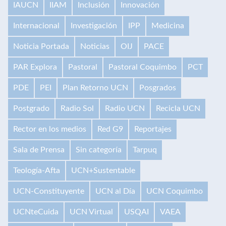
IAUCN
IIAM
Inclusión
Innovación
Internacional
Investigación
IPP
Medicina
Noticia Portada
Noticias
OIJ
PACE
PAR Explora
Pastoral
Pastoral Coquimbo
PCT
PDE
PEI
Plan Retorno UCN
Posgrados
Postgrado
Radio Sol
Radio UCN
Recicla UCN
Rector en los medios
Red G9
Reportajes
Sala de Prensa
Sin categoría
Tarpuq
Teología-Afta
UCN+Sustentable
UCN-Constituyente
UCN al Día
UCN Coquimbo
UCNteCuida
UCN Virtual
USQAI
VAEA