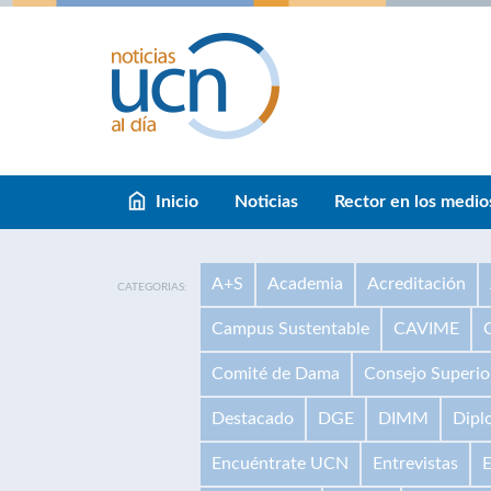
Inicio
Noticias
Rector en los medio
A+S
Academia
Acreditación
CATEGORIAS:
Campus Sustentable
CAVIME
Comité de Dama
Consejo Superio
Destacado
DGE
DIMM
Dipl
Encuéntrate UCN
Entrevistas
E