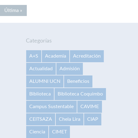
Última »
Categorías
A+S
Academia
Acreditación
Actualidad
Admisión
ALUMNI UCN
Beneficios
Biblioteca
Biblioteca Coquimbo
Campus Sustentable
CAVIME
CEITSAZA
Chela Lira
CIAP
Ciencia
CIMET