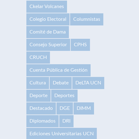
Ckelar Volcanes
Colegio Electoral
Columnistas
Comité de Dama
Consejo Superior
CPHS
CRUCH
Cuenta Pública de Gestión
Cultura
Debate
DeLTA UCN
Deporte
Deportes
Destacado
DGE
DIMM
Diplomados
DRI
Ediciones Universitarias UCN