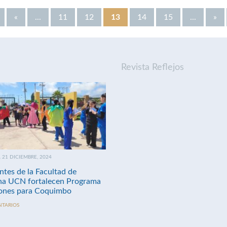
«
...
11
12
13
14
15
...
»
Revista Reflejos
21 DICIEMBRE, 2024
ntes de la Facultad de
na UCN fortalecen Programa
nes para Coquimbo
NTARIOS