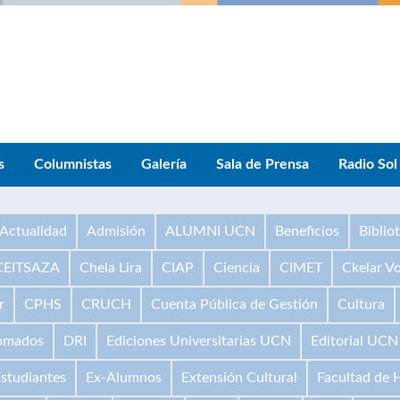
s
Columnistas
Galería
Sala de Prensa
Radio Sol
Actualidad
Admisión
ALUMNI UCN
Beneficios
Biblio
CEITSAZA
Chela Lira
CIAP
Ciencia
CIMET
Ckelar V
r
CPHS
CRUCH
Cuenta Pública de Gestión
Cultura
omados
DRI
Ediciones Universitarias UCN
Editorial UCN
studiantes
Ex-Alumnos
Extensión Cultural
Facultad de