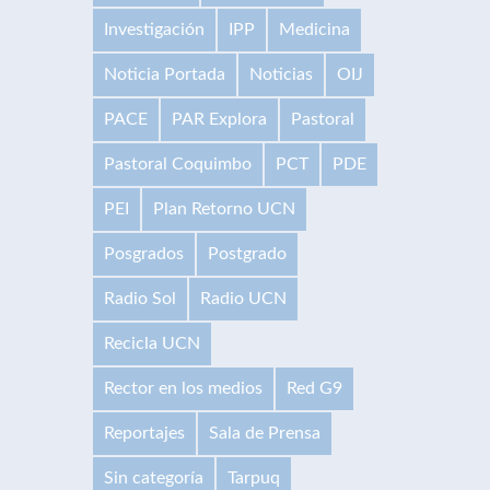
Investigación
IPP
Medicina
Noticia Portada
Noticias
OIJ
PACE
PAR Explora
Pastoral
Pastoral Coquimbo
PCT
PDE
PEI
Plan Retorno UCN
Posgrados
Postgrado
Radio Sol
Radio UCN
Recicla UCN
Rector en los medios
Red G9
Reportajes
Sala de Prensa
Sin categoría
Tarpuq