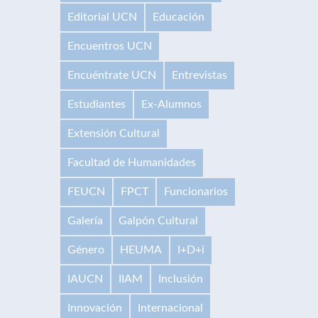
Editorial UCN
Educación
Encuentros UCN
Encuéntrate UCN
Entrevistas
Estudiantes
Ex-Alumnos
Extensión Cultural
Facultad de Humanidades
FEUCN
FPCT
Funcionarios
Galería
Galpón Cultural
Género
HEUMA
I+D+i
IAUCN
IIAM
Inclusión
Innovación
Internacional