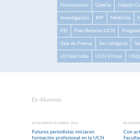
Funcionarios
Galería
Galpón Cu
Investigación
IPP
Medicina
N
PEI
Plan Retorno UCN
Posgrad
Sala de Prensa
Sin categoría
Ta
UCNteCuida
UCN Virtual
USQ
Ex-Alumnos
EX-ALUMNOS 19 MARZO, 2012
EX-ALUMNO
Futuros periodistas iniciaron
Con act
formación profesional en la UCN
Faculta