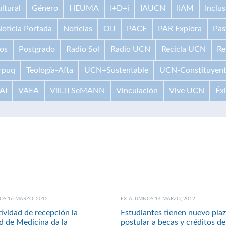
ltural
Género
HEUMA
I+D+i
IAUCN
IIAM
Inclus
oticia Portada
Noticias
OIJ
PACE
PAR Explora
Pas
os
Postgrado
Radio Sol
Radio UCN
Recicla UCN
Re
rpuq
Teología-Afta
UCN+Sustentable
UCN-Constituyen
AI
VAEA
VilLTI SeMANN
Vinculación
Vive UCN
Éx
S 16 MARZO, 2012
EX-ALUMNOS 14 MARZO, 2012
ividad de recepción la
Estudiantes tienen nuevo pla
d de Medicina da la
postular a becas y créditos de