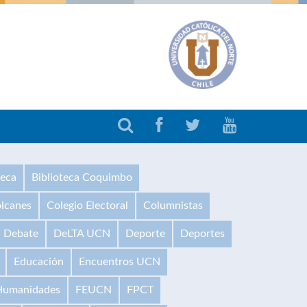
teca
Biblioteca Coquimbo
olcanes
Colegio Electoral
Columnistas
Debate
DeLTA UCN
Deporte
Deportes
Educación
Encuentros UCN
 Humanidades
FEUCN
FPCT