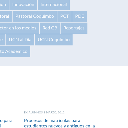
ión
Innovación
Internacional
toral
Pastoral Coquimbo
PCT
PDE
ctor en los medios
Red G9
Reportajes
te
UCN al Día
UCN Coquimbo
ito Académico
EX-ALUMNOS 3 MARZO, 2012
zo para
Procesos de matrículas para
l
estudiantes nuevos y antiguos en la