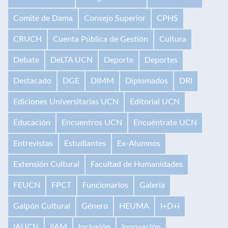
Comité de Dama
Consejo Superior
CPHS
CRUCH
Cuenta Pública de Gestión
Cultura
Debate
DeLTA UCN
Deporte
Deportes
Destacado
DGE
DIMM
Diplomados
DRI
Ediciones Universitarias UCN
Editorial UCN
Educación
Encuentros UCN
Encuéntrate UCN
Entrevistas
Estudiantes
Ex-Alumnos
Extensión Cultural
Facultad de Humanidades
FEUCN
FPCT
Funcionarios
Galería
Galpón Cultural
Género
HEUMA
I+D+i
IAUCN
IIAM
Inclusión
Innovación