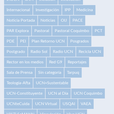
Internacional
Investigación
IPP
Medicina
Noticia Portada
Noticias
OIJ
PACE
PAR Explora
Pastoral
Pastoral Coquimbo
PCT
PDE
PEI
Plan Retorno UCN
Posgrados
Postgrado
Radio Sol
Radio UCN
Recicla UCN
Rector en los medios
Red G9
Reportajes
Sala de Prensa
Sin categoría
Tarpuq
Teología-Afta
UCN+Sustentable
UCN-Constituyente
UCN al Día
UCN Coquimbo
UCNteCuida
UCN Virtual
USQAI
VAEA