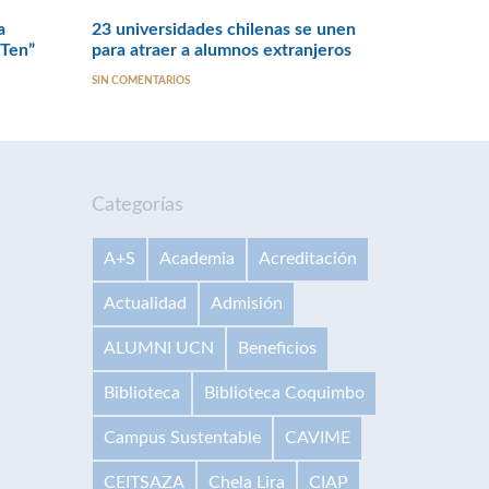
a
23 universidades chilenas se unen
 Ten”
para atraer a alumnos extranjeros
SIN COMENTARIOS
Categorías
A+S
Academia
Acreditación
Actualidad
Admisión
ALUMNI UCN
Beneficios
Biblioteca
Biblioteca Coquimbo
Campus Sustentable
CAVIME
CEITSAZA
Chela Lira
CIAP