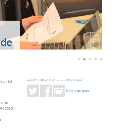
 de
1
2
3
4
5
COMPARTIR LA NOTICIA A TRAVÉS DE:
ica del
Enviar a un amigo
s que
 proceso
n