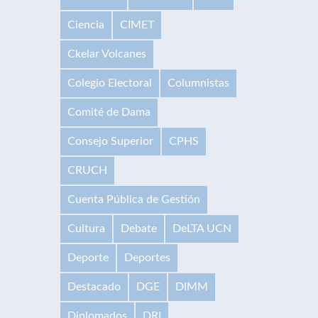
Ciencia
CIMET
Ckelar Volcanes
Colegio Electoral
Columnistas
Comité de Dama
Consejo Superior
CPHS
CRUCH
Cuenta Pública de Gestión
Cultura
Debate
DeLTA UCN
Deporte
Deportes
Destacado
DGE
DIMM
Diplomados
DRI