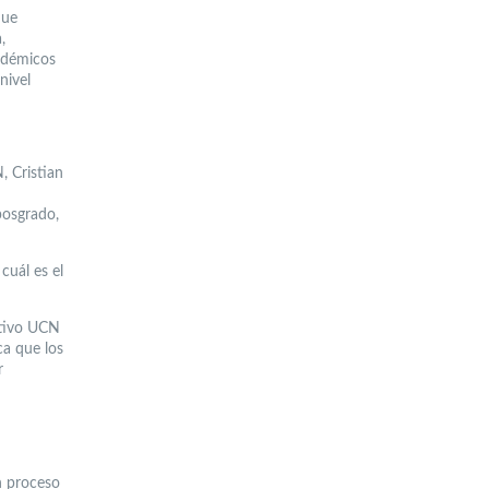
que
,
adémicos
nivel
, Cristian
posgrado,
cuál es el
cativo UCN
ca que los
r
un proceso