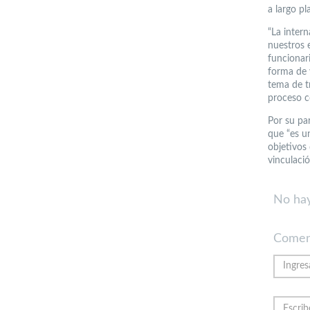
a largo pl
“La intern
nuestros 
funcionari
forma de 
tema de t
proceso c
Por su par
que “es un
objetivos 
vinculaci
No hay
Comen