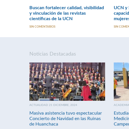
Buscan fortalecer calidad, visibilidad
UCN y 
y vinculación de las revistas
capaci
científicas de la UCN
mujere
SIN COMENTARIOS
SIN COME
Noticias Destacadas
ACTUALIDAD 21 DICIEMBRE, 2024
ACADEMIA 
Masiva asistencia tuvo espectacular
Estudia
Concierto de Navidad en las Ruinas
Medici
de Huanchaca
Campeo