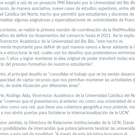
iva surgió a raíz de un proyecto PMI liderado por la Universidad del Bío Bí
aron, de manera asociativa, nueve casas de estudios superiores, entre ella
ad Católica del Norte, hecho que permitió que estudiantes y docentes d
 realizar algunas asignaturas y especializaciones en universidades de Franc
 contexto, se realizó la primera reunión de coordinación de la RedMovilid
etivo de definir los lineamientos del consorcio hasta el 2021. Así lo expli
 Vicerrector Académico de la Universidad del Bio Bío, “este hecho es
ente importante para definir de qué manera vamos a llevar adelante la in
a a estructurar la red, cuáles son los desafíos que pretendemos enfrenta
os 5 años y lograr mantener la idea original de poder transferir todas est
cio del proceso formativo de nuestros estudiantes”.
rini, el principal desafío es “consolidar el trabajo que se ha venido desarr
capacidad de captar recursos que nos permitan mantener las actividades 
o, de doble titulación por diferentes áreas”.
rte, Rodrigo Alda, Vicerrector Académico de la Universidad Católica del N
e “creemos que el presentarnos al exterior no como una universidad de
l sino como una red, que tiene una cobertura geográfica muy potente, no
 y nos abrirá puertas para fortalecer la internacionalización de la UCN”.
smo sentido, la Directora de Relaciones Institucionales de la UCN, Dania T
as posibilidades de intercambio que potencialmente tendrán las universid
ntes a esta red de movilidad. “A través de esta iniciativa buscamos el