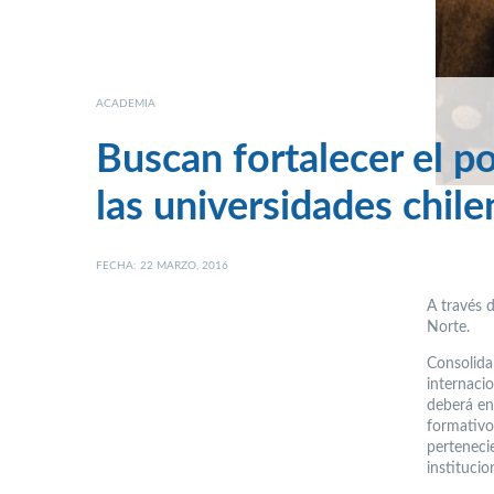
ACADEMIA
Buscan fortalecer el p
las universidades chile
FECHA: 22 MARZO, 2016
A través d
Norte.
Consolidar
internacio
deberá enf
formativo 
perteneci
instituci