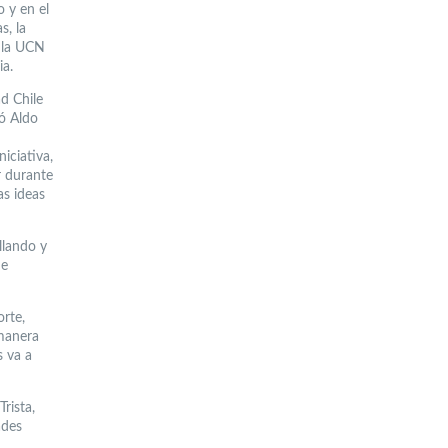
o y en el
s, la
e la UCN
ia.
ad Chile
có Aldo
iciativa,
r durante
as ideas
ollando y
de
orte,
 manera
s va a
rista,
ades