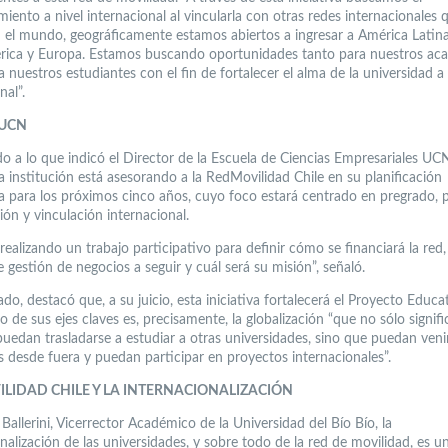
iento a nivel internacional al vincularla con otras redes internacionales 
n el mundo, geográficamente estamos abiertos a ingresar a América Latina
ica y Europa. Estamos buscando oportunidades tanto para nuestros ac
nuestros estudiantes con el fin de fortalecer el alma de la universidad a 
nal”.
 UCN
o a lo que indicó el Director de la Escuela de Ciencias Empresariales UCN
a institución está asesorando a la RedMovilidad Chile en su planificación
ca para los próximos cinco años, cuyo foco estará centrado en pregrado, 
ión y vinculación internacional.
ealizando un trabajo participativo para definir cómo se financiará la red, 
gestión de negocios a seguir y cuál será su misión”, señaló.
ado, destacó que, a su juicio, esta iniciativa fortalecerá el Proyecto Edu
 de sus ejes claves es, precisamente, la globalización “que no sólo signifi
uedan trasladarse a estudiar a otras universidades, sino que puedan veni
s desde fuera y puedan participar en proyectos internacionales”.
LIDAD CHILE Y LA INTERNACIONALIZACIÓN
Ballerini, Vicerrector Académico de la Universidad del Bío Bío, la
nalización de las universidades, y sobre todo de la red de movilidad, es 