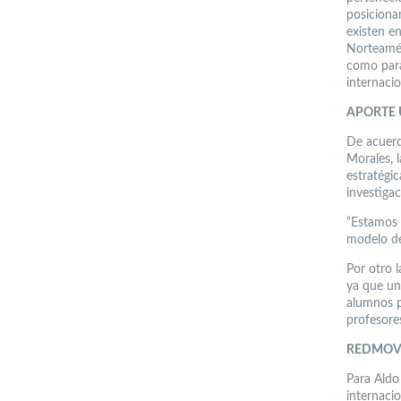
posicionam
existen e
Norteamér
como para 
internacio
APORTE
De acuerd
Morales, l
estratégi
investigac
“Estamos r
modelo de 
Por otro l
ya que uno
alumnos p
profesore
REDMOVI
Para Aldo 
internacio