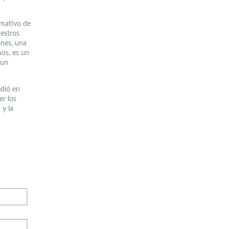
ormativo de
uestros
ones, una
os, es un
 un
idió en
er los
 y la