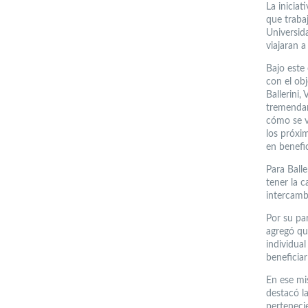
La iniciat
que trabaj
Universid
viajaran a
Bajo este
con el obj
Ballerini,
tremendam
cómo se v
los próxim
en benefi
Para Balle
tener la 
intercambi
Por su pa
agregó qu
individua
beneficiar
En ese mi
destacó l
pertenecie