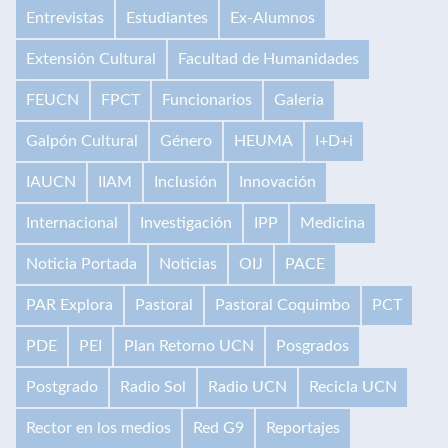
Entrevistas
Estudiantes
Ex-Alumnos
Extensión Cultural
Facultad de Humanidades
FEUCN
FPCT
Funcionarios
Galería
Galpón Cultural
Género
HEUMA
I+D+i
IAUCN
IIAM
Inclusión
Innovación
Internacional
Investigación
IPP
Medicina
Noticia Portada
Noticias
OIJ
PACE
PAR Explora
Pastoral
Pastoral Coquimbo
PCT
PDE
PEI
Plan Retorno UCN
Posgrados
Postgrado
Radio Sol
Radio UCN
Recicla UCN
Rector en los medios
Red G9
Reportajes