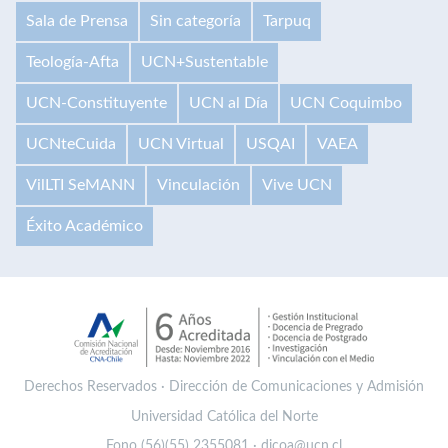
Sala de Prensa
Sin categoría
Tarpuq
Teología-Afta
UCN+Sustentable
UCN-Constituyente
UCN al Día
UCN Coquimbo
UCNteCuida
UCN Virtual
USQAI
VAEA
VilLTI SeMANN
Vinculación
Vive UCN
Éxito Académico
Derechos Reservados · Dirección de Comunicaciones y Admisión
Universidad Católica del Norte
Fono (56)(55) 2355081 · dicoa@ucn.cl