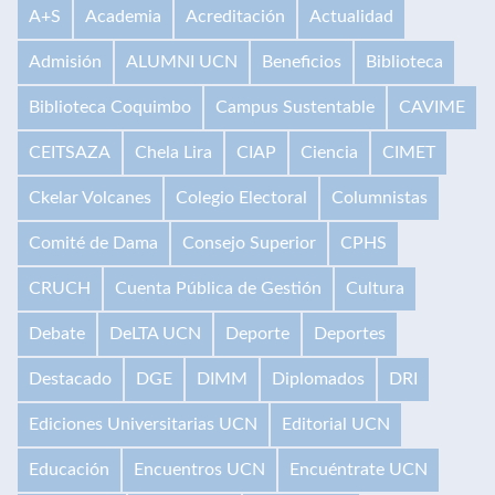
A+S
Academia
Acreditación
Actualidad
Admisión
ALUMNI UCN
Beneficios
Biblioteca
Biblioteca Coquimbo
Campus Sustentable
CAVIME
CEITSAZA
Chela Lira
CIAP
Ciencia
CIMET
Ckelar Volcanes
Colegio Electoral
Columnistas
Comité de Dama
Consejo Superior
CPHS
CRUCH
Cuenta Pública de Gestión
Cultura
Debate
DeLTA UCN
Deporte
Deportes
Destacado
DGE
DIMM
Diplomados
DRI
Ediciones Universitarias UCN
Editorial UCN
Educación
Encuentros UCN
Encuéntrate UCN