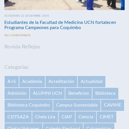
ACADEMIA 21 DICIEMBRE, 2024
Estudiantes de la Facultad de Medicina UCN fortalecen
Programa Campeones para Coquimbo
SIN COMENTARIOS
Revista Reflejos
Categorías
A+S
Academia
Acreditación
Actualidad
Admisión
ALUMNI UCN
Beneficios
Biblioteca
Biblioteca Coquimbo
Campus Sustentable
CAVIME
CEITSAZA
Chela Lira
CIAP
Ciencia
CIMET
Ckelar Volcanes
Colegio Electoral
Columnistas