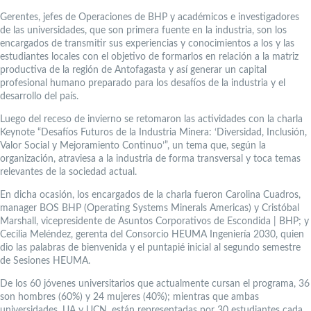
Gerentes, jefes de Operaciones de BHP y académicos e investigadores
de las universidades, que son primera fuente en la industria, son los
encargados de transmitir sus experiencias y conocimientos a los y las
estudiantes locales con el objetivo de formarlos en relación a la matriz
productiva de la región de Antofagasta y así generar un capital
profesional humano preparado para los desafíos de la industria y el
desarrollo del país.
Luego del receso de invierno se retomaron las actividades con la charla
Keynote “Desafíos Futuros de la Industria Minera: ‘Diversidad, Inclusión,
Valor Social y Mejoramiento Continuo’”, un tema que, según la
organización, atraviesa a la industria de forma transversal y toca temas
relevantes de la sociedad actual.
En dicha ocasión, los encargados de la charla fueron Carolina Cuadros,
manager BOS BHP (Operating Systems Minerals Americas) y Cristóbal
Marshall, vicepresidente de Asuntos Corporativos de Escondida | BHP; y
Cecilia Meléndez, gerenta del Consorcio HEUMA Ingeniería 2030, quien
dio las palabras de bienvenida y el puntapié inicial al segundo semestre
de Sesiones HEUMA.
De los 60 jóvenes universitarios que actualmente cursan el programa, 36
son hombres (60%) y 24 mujeres (40%); mientras que ambas
universidades, UA y UCN, están representadas por 30 estudiantes cada