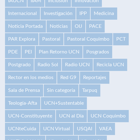
IAUCN
IIAM
Inclusión
Innovación
Internacional
Investigación
IPP
Medicina
Noticia Portada
Noticias
OIJ
PACE
PAR Explora
Pastoral
Pastoral Coquimbo
PCT
PDE
PEI
Plan Retorno UCN
Posgrados
Postgrado
Radio Sol
Radio UCN
Recicla UCN
Rector en los medios
Red G9
Reportajes
Sala de Prensa
Sin categoría
Tarpuq
Teología-Afta
UCN+Sustentable
UCN-Constituyente
UCN al Día
UCN Coquimbo
UCNteCuida
UCN Virtual
USQAI
VAEA