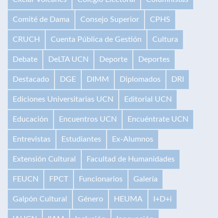
Comité de Dama
Consejo Superior
CPHS
CRUCH
Cuenta Pública de Gestión
Cultura
Debate
DeLTA UCN
Deporte
Deportes
Destacado
DGE
DIMM
Diplomados
DRI
Ediciones Universitarias UCN
Editorial UCN
Educación
Encuentros UCN
Encuéntrate UCN
Entrevistas
Estudiantes
Ex-Alumnos
Extensión Cultural
Facultad de Humanidades
FEUCN
FPCT
Funcionarios
Galería
Galpón Cultural
Género
HEUMA
I+D+i