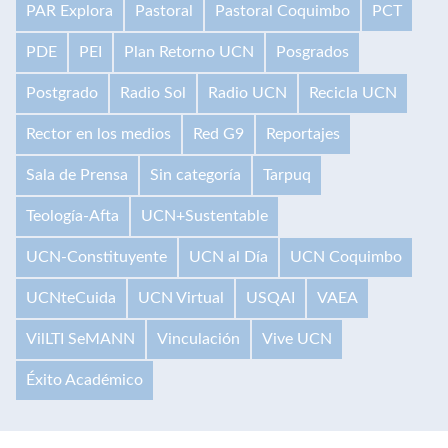
PAR Explora
Pastoral
Pastoral Coquimbo
PCT
PDE
PEI
Plan Retorno UCN
Posgrados
Postgrado
Radio Sol
Radio UCN
Recicla UCN
Rector en los medios
Red G9
Reportajes
Sala de Prensa
Sin categoría
Tarpuq
Teología-Afta
UCN+Sustentable
UCN-Constituyente
UCN al Día
UCN Coquimbo
UCNteCuida
UCN Virtual
USQAI
VAEA
VilLTI SeMANN
Vinculación
Vive UCN
Éxito Académico