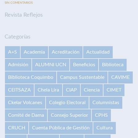
SIN COMENTARIOS
Revista Reflejos
Categorías
A+S
Academia
Acreditación
Actualidad
Admisión
ALUMNI UCN
Beneficios
Biblioteca
Biblioteca Coquimbo
Campus Sustentable
CAVIME
CEITSAZA
Chela Lira
CIAP
Ciencia
CIMET
Ckelar Volcanes
Colegio Electoral
Columnistas
Comité de Dama
Consejo Superior
CPHS
CRUCH
Cuenta Pública de Gestión
Cultura