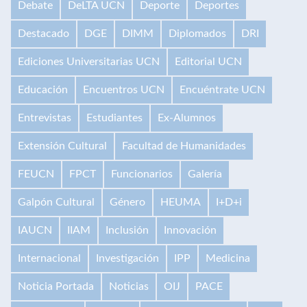
Debate
DeLTA UCN
Deporte
Deportes
Destacado
DGE
DIMM
Diplomados
DRI
Ediciones Universitarias UCN
Editorial UCN
Educación
Encuentros UCN
Encuéntrate UCN
Entrevistas
Estudiantes
Ex-Alumnos
Extensión Cultural
Facultad de Humanidades
FEUCN
FPCT
Funcionarios
Galería
Galpón Cultural
Género
HEUMA
I+D+i
IAUCN
IIAM
Inclusión
Innovación
Internacional
Investigación
IPP
Medicina
Noticia Portada
Noticias
OIJ
PACE