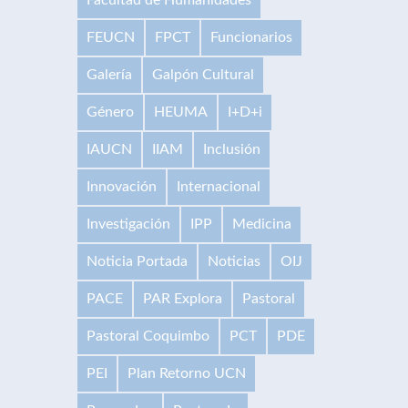
FEUCN
FPCT
Funcionarios
Galería
Galpón Cultural
Género
HEUMA
I+D+i
IAUCN
IIAM
Inclusión
Innovación
Internacional
Investigación
IPP
Medicina
Noticia Portada
Noticias
OIJ
PACE
PAR Explora
Pastoral
Pastoral Coquimbo
PCT
PDE
PEI
Plan Retorno UCN