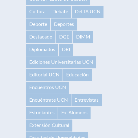
Cultura
Debate
DeLTA UCN
Deporte
Deportes
Destacado
DGE
DIMM
Diplomados
DRI
Ediciones Universitarias UCN
Editorial UCN
Educación
Encuentros UCN
Encuéntrate UCN
Entrevistas
Estudiantes
Ex-Alumnos
Extensión Cultural
Facultad de Humanidades