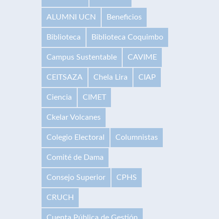
ALUMNI UCN
Beneficios
Biblioteca
Biblioteca Coquimbo
Campus Sustentable
CAVIME
CEITSAZA
Chela Lira
CIAP
Ciencia
CIMET
Ckelar Volcanes
Colegio Electoral
Columnistas
Comité de Dama
Consejo Superior
CPHS
CRUCH
Cuenta Pública de Gestión