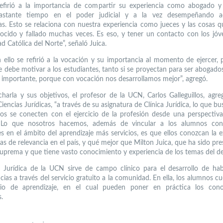
efirió a la importancia de compartir su experiencia como abogado y
astante tiempo en el poder judicial y a la vez desempeñando ac
s. Esto se relaciona con nuestra experiencia como jueces y las cosas 
nocido y fallado muchas veces. Es eso, y tener un contacto con los jóv
d Católica del Norte”, señaló Juica.
 ello se refirió a la vocación y su importancia al momento de ejercer, 
e debe motivar a los estudiantes, tanto si se proyectan para ser abogados
s importante, porque con vocación nos desarrollamos mejor”, agregó.
charla y sus objetivos, el profesor de la UCN, Carlos Galleguillos, agre
iencias Jurídicas, “a través de su asignatura de Clínica Jurídica, lo que b
os se conecten con el ejercicio de la profesión desde una perspectiva
. Lo que nosotros hacemos, además de vincular a los alumnos con 
es en el ámbito del aprendizaje más servicios, es que ellos conozcan la e
as de relevancia en el país, y qué mejor que Milton Juica, que ha sido pre
Suprema y que tiene vasto conocimiento y experiencia de los temas del d
a Jurídica de la UCN sirve de campo clínico para el desarrollo de hab
ias a través del servicio gratuito a la comunidad. En ella, los alumnos c
io de aprendizaje, en el cual pueden poner en práctica los cono
.