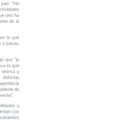
 juez. “He
tividades
que uno ha
enes de la
por lo que
 o jueces,
gó que “la
usca es que
 teórica y
distintas
xperiencia
sidente de
erecho”.
ilidades y
uentan con
cimientos