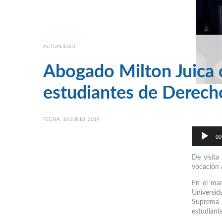
ACTUALIDAD
Abogado Milton Juica 
estudiantes de Derech
FECHA: 10 JUNIO, 2019
Reproductor
de
00
audio
De visita
vocación 
En el mar
Universid
Suprema d
estudiante