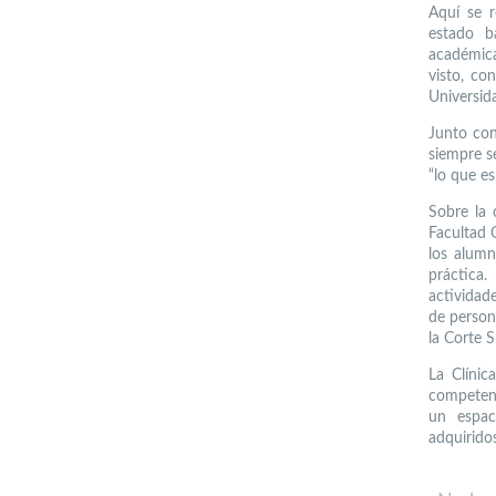
Aquí se r
estado b
académica
visto, co
Universida
Junto con
siempre s
“lo que e
Sobre la 
Facultad C
los alumn
práctica
actividad
de person
la Corte 
La Clínic
competenc
un espac
adquiridos