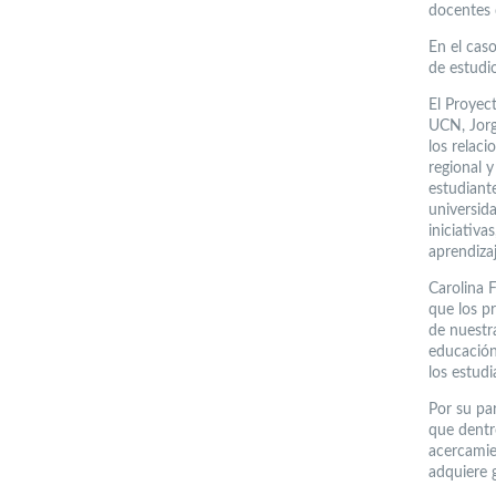
docentes 
En el caso
de estudio
El Proyect
UCN, Jorg
los relaci
regional 
estudiante
universida
iniciativa
aprendiza
Carolina 
que los p
de nuestr
educación
los estudi
Por su pa
que dentr
acercamie
adquiere 