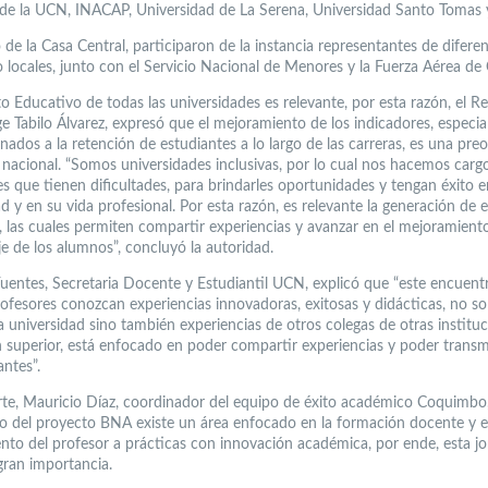
de la UCN, INACAP, Universidad de La Serena, Universidad Santo Tomas 
 de la Casa Central, participaron de la instancia representantes de difere
 locales, junto con el Servicio Nacional de Menores y la Fuerza Aérea de 
o Educativo de todas las universidades es relevante, por esta razón, el Re
e Tabilo Álvarez, expresó que el mejoramiento de los indicadores, especi
onados a la retención de estudiantes a lo largo de las carreras, es una pr
y nacional. “Somos universidades inclusivas, por lo cual nos hacemos carg
s que tienen dificultades, para brindarles oportunidades y tengan éxito e
d y en su vida profesional. Por esta razón, es relevante la generación de 
s, las cuales permiten compartir experiencias y avanzar en el mejoramient
je de los alumnos”, concluyó la autoridad.
Fuentes, Secretaria Docente y Estudiantil UCN, explicó que “este encuent
rofesores conozcan experiencias innovadoras, exitosas y didácticas, no s
a universidad sino también experiencias de otros colegas de otras institu
 superior, está enfocado en poder compartir experiencias y poder transmi
antes”.
rte, Mauricio Díaz, coordinador del equipo de éxito académico Coquimbo,
o del proyecto BNA existe un área enfocado en la formación docente y e
nto del profesor a prácticas con innovación académica, por ende, esta j
gran importancia.