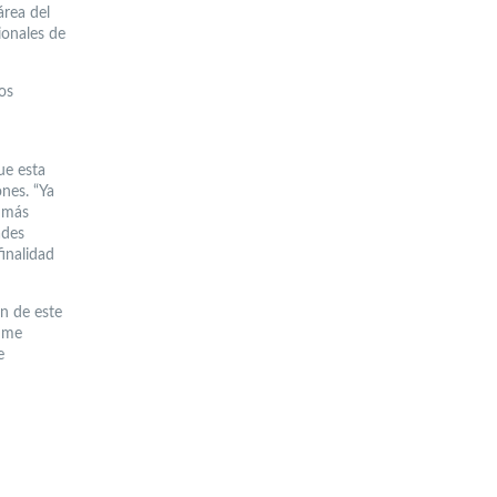
área del
ionales de
os
ue esta
nes. “Ya
s más
ades
inalidad
ón de este
o me
e