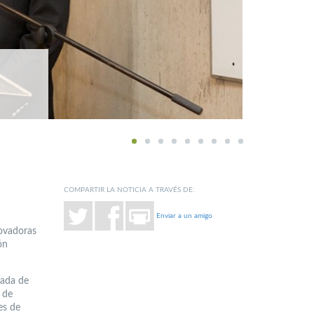
1
2
3
4
5
6
7
8
9
COMPARTIR LA NOTICIA A TRAVÉS DE:
Enviar a un amigo
novadoras
ón
tada de
 de
es de