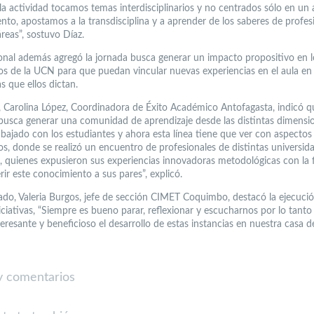
la actividad tocamos temas interdisciplinarios y no centrados sólo en un 
nto, apostamos a la transdisciplina y a aprender de los saberes de profes
áreas”, sostuvo Díaz.
ional además agregó la jornada busca generar un impacto propositivo en l
s de la UCN para que puedan vincular nuevas experiencias en el aula en
s que ellos dictan.
 Carolina López, Coordinadora de Éxito Académico Antofagasta, indicó q
a busca generar una comunidad de aprendizaje desde las distintas dimensio
bajado con los estudiantes y ahora esta línea tiene que ver con aspecto
s, donde se realizó un encuentro de profesionales de distintas universid
s, quienes expusieron sus experiencias innovadoras metodológicas con la f
rir este conocimiento a sus pares”, explicó.
lado, Valeria Burgos, jefe de sección CIMET Coquimbo, destacó la ejecuci
iciativas, “Siempre es bueno parar, reflexionar y escucharnos por lo tant
eresante y beneficioso el desarrollo de estas instancias en nuestra casa d
 comentarios