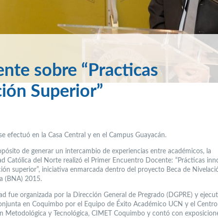
nte sobre “Practicas
ión Superior”
a se efectuó en la Casa Central y en el Campus Guayacán.
opósito de generar un intercambio de experiencias entre académicos, la
ad Católica del Norte realizó el Primer Encuentro Docente: “Prácticas in
ión superior”, iniciativa enmarcada dentro del proyecto Beca de Nivelaci
a (BNA) 2015.
dad fue organizada por la Dirección General de Pregrado (DGPRE) y ejecu
njunta en Coquimbo por el Equipo de Éxito Académico UCN y el Centro
n Metodológica y Tecnológica, CIMET Coquimbo y contó con exposicion