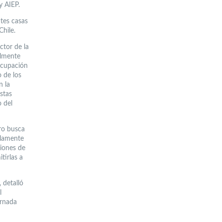
y AIEP.
ntes casas
Chile.
ctor de la
almente
eocupación
o de los
n la
estas
o del
ro busca
olamente
ciones de
tirlas a
 detalló
l
ornada