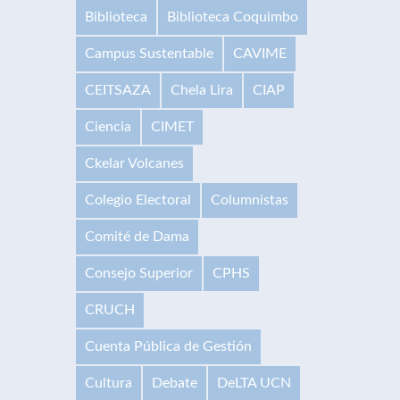
Biblioteca
Biblioteca Coquimbo
Campus Sustentable
CAVIME
CEITSAZA
Chela Lira
CIAP
Ciencia
CIMET
Ckelar Volcanes
Colegio Electoral
Columnistas
Comité de Dama
Consejo Superior
CPHS
CRUCH
Cuenta Pública de Gestión
Cultura
Debate
DeLTA UCN