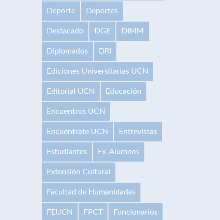
Deporte
Deportes
Destacado
DGE
DIMM
Diplomados
DRI
Ediciones Universitarias UCN
Editorial UCN
Educación
Encuentros UCN
Encuéntrate UCN
Entrevistas
Estudiantes
Ex-Alumnos
Extensión Cultural
Facultad de Humanidades
FEUCN
FPCT
Funcionarios