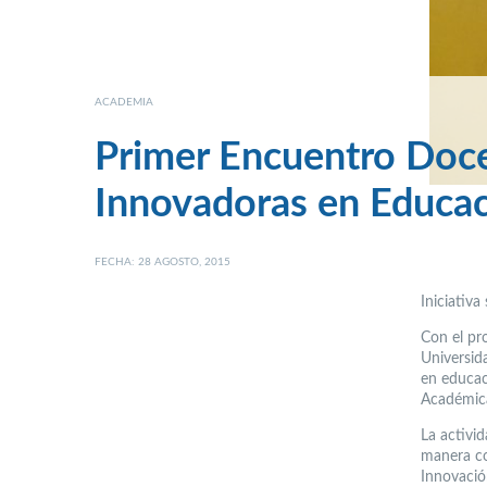
ACADEMIA
Primer Encuentro Doce
Innovadoras en Educac
FECHA: 28 AGOSTO, 2015
Iniciativ
Con el pr
Universid
en educac
Académic
La activi
manera co
Innovació