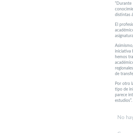
“Durante 
conocimie
distintas 
El profes
académico
asignatura
Asimismo,
iniciativ
hemos tra
académico
regionale
de transfe
Por otro 
tipo de in
parece int
estudios”.
No hay