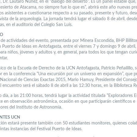
 Dr. Lautaro Núñez, en el “diálogo del desierto”. Es un panel estable que,
desierto de Atacama, no siempre fue lo que es”, abrirá este año nuevas pr
los asistentes a cuestionarse respecto a su pasado, presente y futuro, des
ista de la arqueología. La jornada tendrá lugar el sábado 8 de abril, desde
s, en el auditorio del Colegio San Luis.
SO
la de actividades del evento, presentada por Minera Escondida, BHP Billito
 Puerto de Ideas en Antofagasta, entre el viernes 7 y domingo 9 de abril,
ara niños, jóvenes y adultos y, en general, para todos los que tengan cur
ntar.
co de la Escuela de Derecho de la UCN Antofagasta, Patricio Peñailillo, s
 en la conferencia “Una excursión por un universo en expansión”, que p
 Nacional de Ciencias Exactas 2015, Mario Hamuy, Presidente del Consej
l encuentro será el sábado 8 de abril a las 12:30 horas, en la Biblioteca R
día, a las 21:00 horas, tendrá lugar la actividad titulada “Exploradores Es
te en observación astronómica, ocasión en que participarán científicos e
dores del Instituto de Astronomía.
NTES UCN
ución estará presente también con 50 estudiantes monitores, quienes col
tintas instancias del Festival Puerto de Ideas.