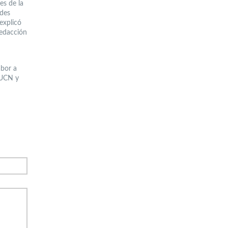
es de la
edes
 explicó
redacción
abor a
A UCN y