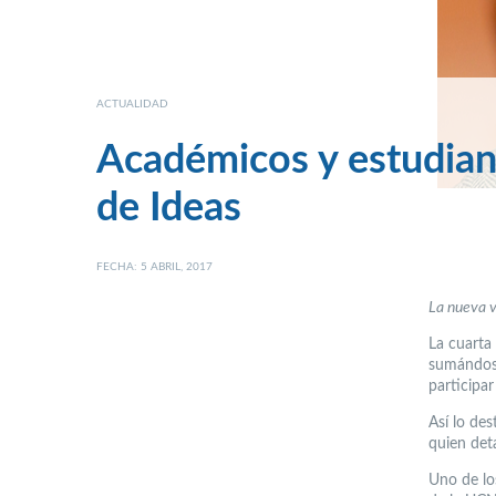
ACTUALIDAD
Académicos y estudia
de Ideas
FECHA: 5 ABRIL, 2017
La nueva v
La cuarta 
sumándose
participar
Así lo des
quien deta
Uno de lo