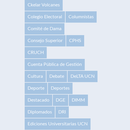
Ckelar Volcanes
Colegio Electoral
Columnistas
Comité de Dama
Consejo Superior
CPHS
CRUCH
Cuenta Pública de Gestión
Cultura
Debate
DeLTA UCN
Deporte
Deportes
Destacado
DGE
DIMM
Diplomados
DRI
Ediciones Universitarias UCN