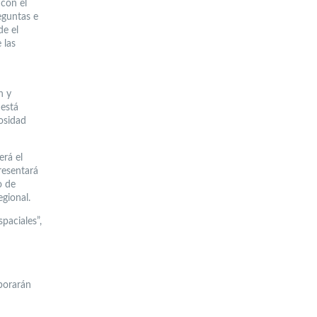
 con el
eguntas e
de el
 las
n y
 está
iosidad
erá el
resentará
o de
egional.
paciales”,
aborarán