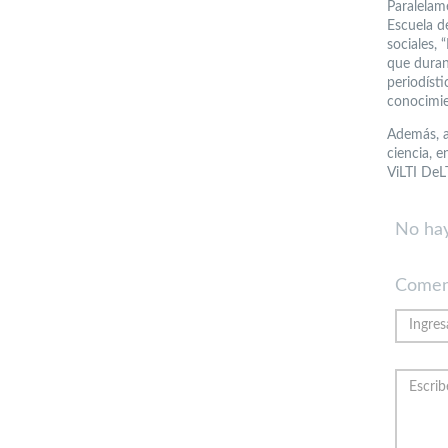
Paralelame
Escuela d
sociales, 
que durant
periodísti
conocimien
Además, a
ciencia, 
ViLTI DeL
No hay
Comen