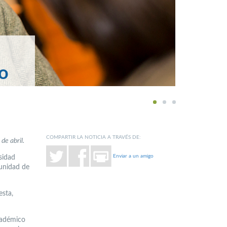
o
1
2
3
COMPARTIR LA NOTICIA A TRAVÉS DE:
de abril.
Enviar a un amigo
sidad
tunidad de
esta,
académico