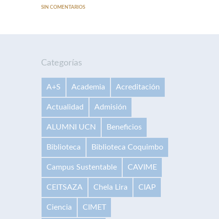
SIN COMENTARIOS
Categorías
A+S
Academia
Acreditación
Actualidad
Admisión
ALUMNI UCN
Beneficios
Biblioteca
Biblioteca Coquimbo
Campus Sustentable
CAVIME
CEITSAZA
Chela Lira
CIAP
Ciencia
CIMET