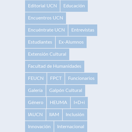
Editorial UCN
Educación
Encuentros UCN
Encuéntrate UCN
Entrevistas
Estudiantes
Ex-Alumnos
Extensión Cultural
Facultad de Humanidades
FEUCN
FPCT
Funcionarios
Galería
Galpón Cultural
Género
HEUMA
I+D+i
IAUCN
IIAM
Inclusión
Innovación
Internacional