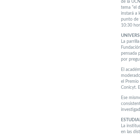
de la UCN,
tema “el 
instará a 
punto de v
10:30 hora
UNIVER
La parril
Fundación
pensada p
por pregu
El académi
moderador
el Premio
Conicyt. E
Ese mismo 
consisten
investiga
ESTUDIA
La instit
en las dis