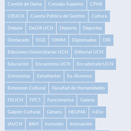
Comité de Dama
Consejo Superior
CPHS
CRUCH
Cuenta Pública de Gestión
Cultura
Debate
DeLTA UCN
Deporte
Deportes
Destacado
DGE
DIMM
Diplomados
DRI
Ediciones Universitarias UCN
Editorial UCN
Educación
Encuentros UCN
Encuéntrate UCN
Entrevistas
Estudiantes
Ex-Alumnos
Extensión Cultural
Facultad de Humanidades
FEUCN
FPCT
Funcionarios
Galería
Galpón Cultural
Género
HEUMA
I+D+i
IAUCN
IIAM
Inclusión
Innovación