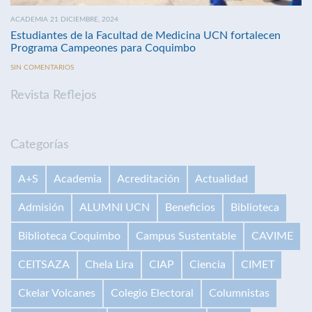
ACADEMIA 21 DICIEMBRE, 2024
Estudiantes de la Facultad de Medicina UCN fortalecen
Programa Campeones para Coquimbo
SIN COMENTARIOS
Revista Reflejos
Categorías
A+S
Academia
Acreditación
Actualidad
Admisión
ALUMNI UCN
Beneficios
Biblioteca
Biblioteca Coquimbo
Campus Sustentable
CAVIME
CEITSAZA
Chela Lira
CIAP
Ciencia
CIMET
Ckelar Volcanes
Colegio Electoral
Columnistas