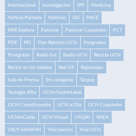
Internacional
Investigación
IPP
Medicina
Noticia Portada
Noticias
OIJ
PACE
PAR Explora
Pastoral
Pastoral Coquimbo
PCT
PDE
PEI
Plan Retorno UCN
Posgrados
Postgrado
Radio Sol
Radio UCN
Recicla UCN
Rector en los medios
Red G9
Reportajes
Sala de Prensa
Sin categoría
Tarpuq
Teología-Afta
UCN+Sustentable
UCN-Constituyente
UCN al Día
UCN Coquimbo
UCNteCuida
UCN Virtual
USQAI
VAEA
VilLTI SeMANN
Vinculación
Vive UCN