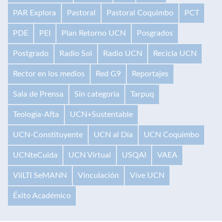
PAR Explora
Pastoral
Pastoral Coquimbo
PCT
PDE
PEI
Plan Retorno UCN
Posgrados
Postgrado
Radio Sol
Radio UCN
Recicla UCN
Rector en los medios
Red G9
Reportajes
Sala de Prensa
Sin categoría
Tarpuq
Teología-Afta
UCN+Sustentable
UCN-Constituyente
UCN al Día
UCN Coquimbo
UCNteCuida
UCN Virtual
USQAI
VAEA
VilLTI SeMANN
Vinculación
Vive UCN
Éxito Académico