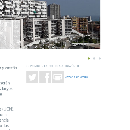
1
2
3
COMPARTIR LA NOTICIA A TRAVÉS DE:
a y enseña
Enviar a un amigo
 serán
s largos
la
te (UCN),
 una
encia
r los