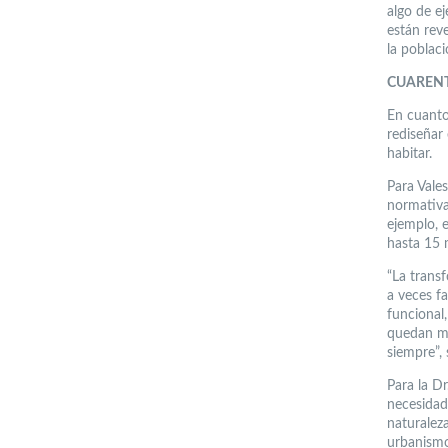
algo de ej
están rev
la poblaci
CUAREN
En cuanto
rediseñar 
habitar.
Para Vale
normativa
ejemplo, 
hasta 15 
“La trans
a veces fa
funcional,
quedan mir
siempre”, 
Para la Dr
necesidad
naturaleza
urbanismo