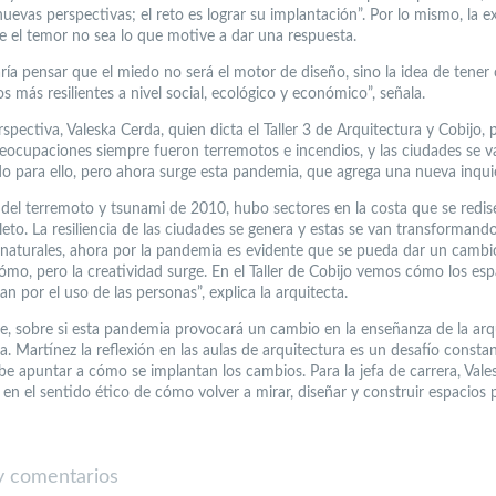
nuevas perspectivas; el reto es lograr su implantación”. Por lo mismo, la e
e el temor no sea lo que motive a dar una respuesta.
ría pensar que el miedo no será el motor de diseño, sino la idea de tener
ios más resilientes a nivel social, ecológico y económico”, señala.
spectiva, Valeska Cerda, quien dicta el Taller 3 de Arquitectura y Cobijo, 
reocupaciones siempre fueron terremotos e incendios, y las ciudades se v
o para ello, pero ahora surge esta pandemia, que agrega una nueva inqui
del terremoto y tsunami de 2010, hubo sectores en la costa que se redi
eto. La resiliencia de las ciudades se genera y estas se van transformand
 naturales, ahora por la pandemia es evidente que se pueda dar un cambi
ómo, pero la creatividad surge. En el Taller de Cobijo vemos cómo los esp
n por el uso de las personas”, explica la arquitecta.
e, sobre si esta pandemia provocará un cambio en la enseñanza de la arq
a. Martínez la reflexión en las aulas de arquitectura es un desafío constan
be apuntar a cómo se implantan los cambios. Para la jefa de carrera, Vale
á en el sentido ético de cómo volver a mirar, diseñar y construir espacios 
 comentarios