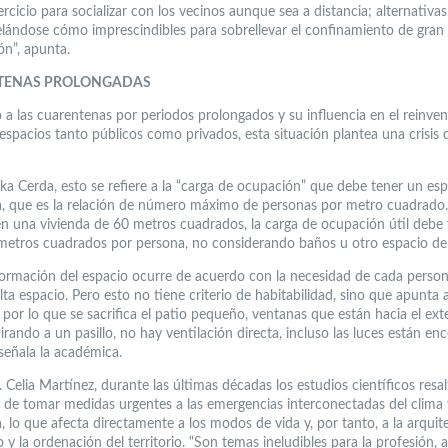
ercicio para socializar con los vecinos aunque sea a distancia; alternativa
elándose cómo imprescindibles para sobrellevar el confinamiento de gran
ón”, apunta.
TENAS PROLONGADAS
 a las cuarentenas por periodos prolongados y su influencia en el reinven
espacios tanto públicos como privados, esta situación plantea una crisis 
ska Cerda, esto se refiere a la “carga de ocupación” que debe tener un es
, que es la relación de número máximo de personas por metro cuadrado.
en una vivienda de 60 metros cuadrados, la carga de ocupación útil debe 
metros cuadrados por persona, no considerando baños u otro espacio de 
formación del espacio ocurre de acuerdo con la necesidad de cada perso
lta espacio. Pero esto no tiene criterio de habitabilidad, sino que apunta a
 por lo que se sacrifica el patio pequeño, ventanas que están hacia el exte
ando a un pasillo, no hay ventilación directa, incluso las luces están en
señala la académica.
. Celia Martínez, durante las últimas décadas los estudios científicos resal
 de tomar medidas urgentes a las emergencias interconectadas del clima 
, lo que afecta directamente a los modos de vida y, por tanto, a la arquite
 y la ordenación del territorio. “Son temas ineludibles para la profesión,