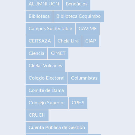
ALUMNI UCN
Beneficios
Biblioteca
Biblioteca Coquimbo
Campus Sustentable
CAVIME
CEITSAZA
Chela Lira
CIAP
Ciencia
CIMET
Ckelar Volcanes
Colegio Electoral
Columnistas
Comité de Dama
Consejo Superior
CPHS
CRUCH
Cuenta Pública de Gestión