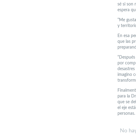
sé si son 
espera qu
“Me gusta
y territor
En esa per
que las p
preparand
“Después 
por compl
desastres
imagino c
transforma
Finalment
para la Dr
que se de
el eje est
personas.
No hay