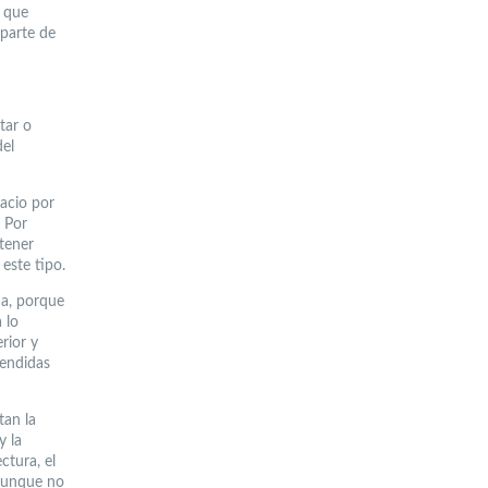
s que
 parte de
tar o
del
pacio por
 Por
tener
este tipo.
na, porque
 lo
rior y
cendidas
tan la
y la
ctura, el
 aunque no