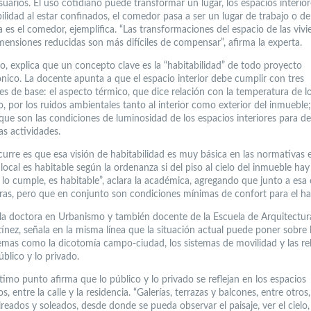
uarios. El uso cotidiano puede transformar un lugar, los espacios interior
ilidad al estar confinados, el comedor pasa a ser un lugar de trabajo o de
a es el comedor, ejemplifica. “Las transformaciones del espacio de las viv
mensiones reducidas son más difíciles de compensar”, afirma la experta.
to, explica que un concepto clave es la “habitabilidad” de todo proyecto
ónico. La docente apunta a que el espacio interior debe cumplir con tres
es de base: el aspecto térmico, que dice relación con la temperatura de lo
o, por los ruidos ambientales tanto al interior como exterior del inmueble;
que son las condiciones de luminosidad de los espacios interiores para de
tas actividades.
curre es que esa visión de habitabilidad es muy básica en las normativas e
local es habitable según la ordenanza si del piso al cielo del inmueble hay
 lo cumple, es habitable”, aclara la académica, agregando que junto a esa
tras, pero que en conjunto son condiciones mínimas de confort para el ha
 la doctora en Urbanismo y también docente de la Escuela de Arquitectu
tínez, señala en la misma línea que la situación actual puede poner sobre
emas como la dicotomía campo-ciudad, los sistemas de movilidad y las re
úblico y lo privado.
timo punto afirma que lo público y lo privado se reflejan en los espacios
s, entre la calle y la residencia. “Galerías, terrazas y balcones, entre otros
ireados y soleados, desde donde se pueda observar el paisaje, ver el cielo