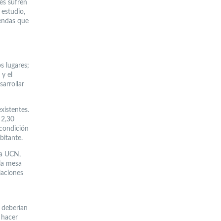
es sufren
 estudio,
iendas que
s lugares;
 y el
sarrollar
xistentes.
 2,30
 condición
bitante.
ra UCN,
 la mesa
laciones
, deberían
, hacer