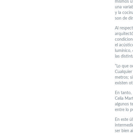
mismos us
una variab
y la cocin
son de di
Al respec
arquitect
condicion
el acústic
lumínico, 
las distin
“Lo que o
Cualquier 
metros; si
existen o
En tanto,
Celia Mar
algunos t
entre lo p
En este úl
intermedio
ser bien a