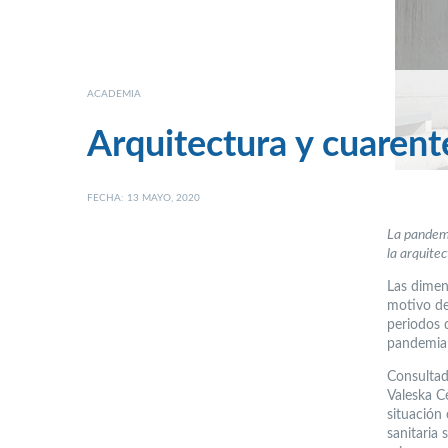
ACADEMIA
Arquitectura y cuarent
FECHA: 13 MAYO, 2020
La pandem
la arquitec
Las dimen
motivo de
periodos 
pandemia
Consultada
Valeska C
situación
sanitaria