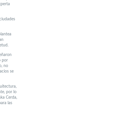
xperta
 ciudades
plantea
an
etud.
señaron
o por
o, no
acios se
uitectura,
te, por lo
ska Cerda,
para las